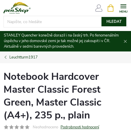
Přejít
NÁKUPNÍ
KOŠÍK
na
obsah
HLEDAT
STANLEY Quencher konečně dorazil i na český trh. Po fenomenálním
úspěchu v jeho domovské zemi je tak možné jej zakoupit i v ČR.
Aktuálně v sedmi barevných provedeních.
Leuchtturm1917
Notebook Hardcover
Master Classic Forest
Green, Master Classic
(A4+), 235 p., plain
Neohodnoceno
Podrobnosti hodnocení