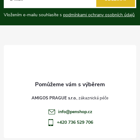
p
Vložením e-mailu souhlasíte s
podmínkami ochrany osobních údajů
a
t
í
AMIGOS PRAGUE s.r.o.
info
@
penshop.cz
+420 736 529 706