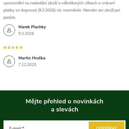
upozornění na nedodání zboží a několikerých slibech o vrácení
platby se doposud (9.3.2026) nic nezměnilo. Nemám ani zboží,ani
peníze.
Marek Plachky
9.3.2026
Martin Hruška
7.12.2025
Mějte přehled o novinkách
a slevách
Z
á
E-mail
ODEBÍRAT