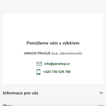
a
t
í
AMIGOS PRAGUE s.r.o.
info
@
penshop.cz
+420 736 529 706
Informace pro vás