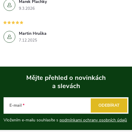
Marek Plachky
9.3.2026
Martin Hruška
7.12.2025
Mějte přehled o novinkách
a slevách
Z
á
E-mail
ODEBÍRAT
p
Vložením e-mailu souhlasíte s
podmínkami ochrany osobních údajů