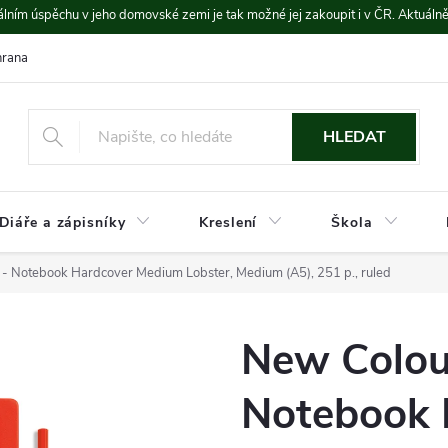
lním úspěchu v jeho domovské zemi je tak možné jej zakoupit i v ČR. Aktuáln
rana údajů
Platba a doprava
HLEDAT
Diáře a zápisníky
Kreslení
Škola
- Notebook Hardcover Medium Lobster, Medium (A5), 251 p., ruled
New Colou
Notebook 