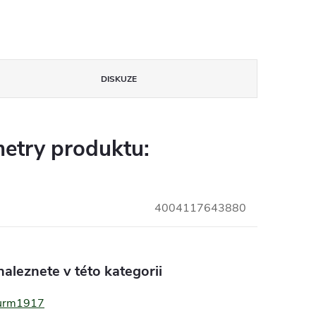
DISKUZE
etry produktu:
4004117643880
aleznete v této kategorii
turm1917