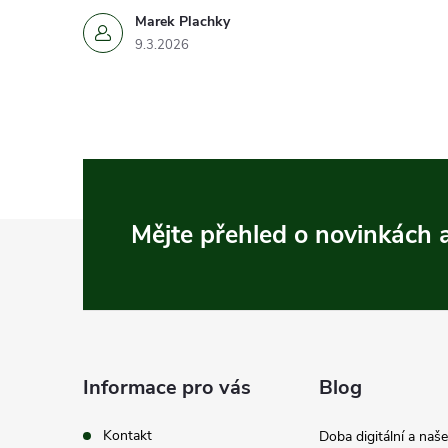
Marek Plachky
9.3.2026
Z
Mějte přehled o novinkách
á
p
a
Informace pro vás
Blog
t
Kontakt
Doba digitální a naš