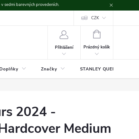
ě v sedmi barevných provedeních.
CZK
NÁKUPNÍ
KOŠÍK
Prázdný košík
Přihlášení
Doplňky
Značky
STANLEY QUENCHER
rs 2024 -
Hardcover Medium