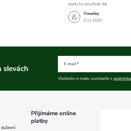
budu ho používát dál.
Timofey
5.11.2025
E-mail
a slevách
Vložením e-mailu souhlasíte s
podmínka
Přijímáme online
platby
e duševní