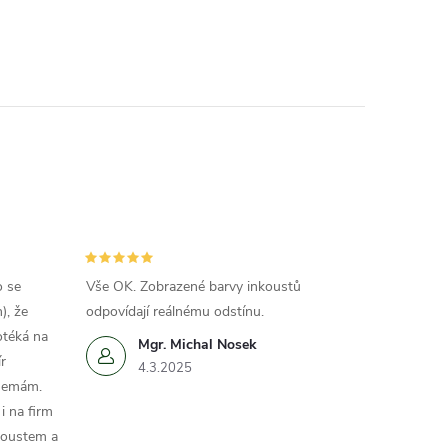
o se
Vše OK. Zobrazené barvy inkoustů
), že
odpovídají reálnému odstínu.
otéká na
Mgr. Michal Nosek
r
4.3.2025
 nemám.
i na firm
koustem a