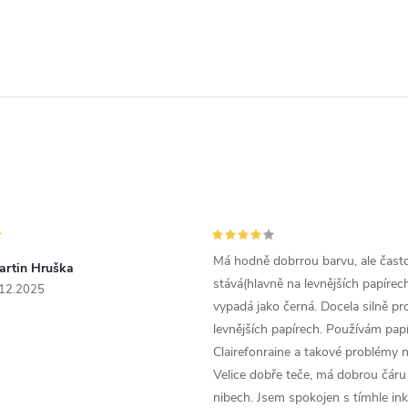
Má hodně dobrrou barvu, ale čast
artin Hruška
stává(hlavně na levnějších papírech
.12.2025
vypadá jako černá. Docela silně pr
levnějších papírech. Používám papí
Clairefonraine a takové problémy
Velice dobře teče, má dobrou čáru 
nibech. Jsem spokojen s tímhle in