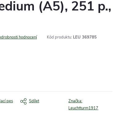
edium (A5), 251 p.,
odrobnosti hodnocení
Kód produktu:
LEU 369785
dací pes
Sdílet
Značka:
Leuchtturm1917