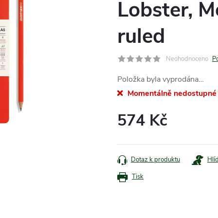
Lobster, M
ruled
Neohodnoceno
P
Položka byla vyprodána…
Momentálně nedostupné
574 Kč
Měrná
cena:
Dotaz k produktu
Hlí
Tisk