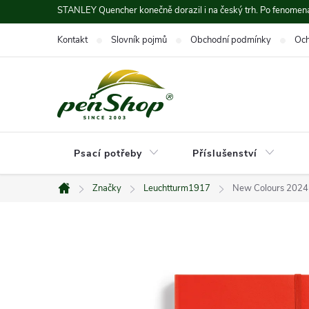
Přejít
STANLEY Quencher konečně dorazil i na český trh. Po fenomená
na
Kontakt
Slovník pojmů
Obchodní podmínky
Och
obsah
Psací potřeby
Příslušenství
Značky
Leuchtturm1917
New Colours 2024 
Domů