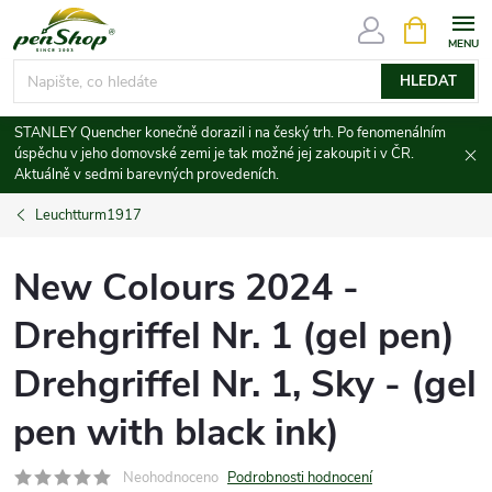
Přejít
NÁKUPNÍ
KOŠÍK
na
obsah
HLEDAT
STANLEY Quencher konečně dorazil i na český trh. Po fenomenálním
úspěchu v jeho domovské zemi je tak možné jej zakoupit i v ČR.
Aktuálně v sedmi barevných provedeních.
Leuchtturm1917
New Colours 2024 -
Drehgriffel Nr. 1 (gel pen)
Drehgriffel Nr. 1, Sky - (gel
pen with black ink)
Neohodnoceno
Podrobnosti hodnocení