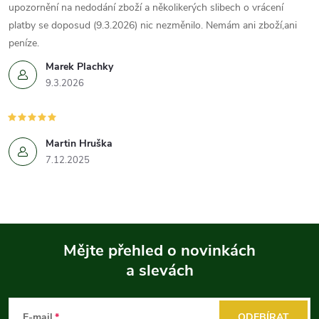
upozornění na nedodání zboží a několikerých slibech o vrácení
platby se doposud (9.3.2026) nic nezměnilo. Nemám ani zboží,ani
peníze.
Marek Plachky
9.3.2026
Martin Hruška
7.12.2025
Mějte přehled o novinkách
a slevách
Z
á
E-mail
ODEBÍRAT