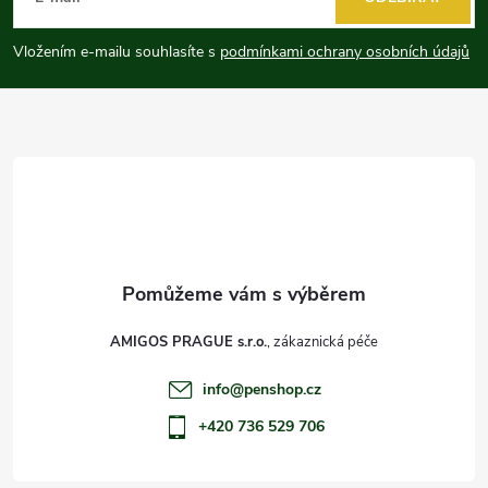
p
Vložením e-mailu souhlasíte s
podmínkami ochrany osobních údajů
a
t
í
AMIGOS PRAGUE s.r.o.
info
@
penshop.cz
+420 736 529 706