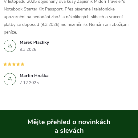
V listopadu 2025 objednány dva kusy Zápisník Midori Traveler's
Notebook Starter Kit Passport. Přes písemné i telefonické
upozornění na nedodání zboží a několikerých slibech o vrácení
platby se doposud (9.3.2026) nic nezměnilo. Nemám ani zboží,ani
peníze.
Marek Plachky
9.3.2026
Martin Hruška
7.12.2025
Mějte přehled o novinkách
a slevách
Z