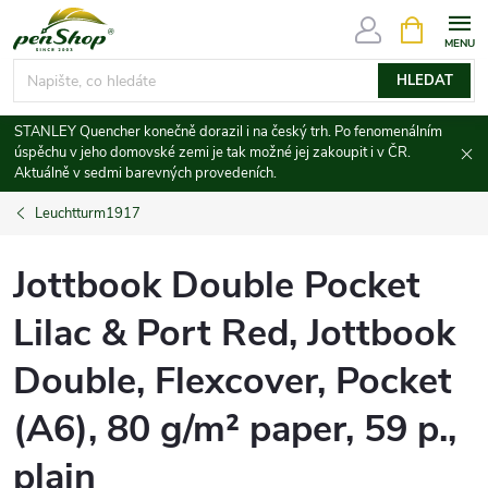
Přejít
NÁKUPNÍ
KOŠÍK
na
obsah
HLEDAT
STANLEY Quencher konečně dorazil i na český trh. Po fenomenálním
úspěchu v jeho domovské zemi je tak možné jej zakoupit i v ČR.
Aktuálně v sedmi barevných provedeních.
Leuchtturm1917
Jottbook Double Pocket
Lilac & Port Red, Jottbook
Double, Flexcover, Pocket
(A6), 80 g/m² paper, 59 p.,
plain