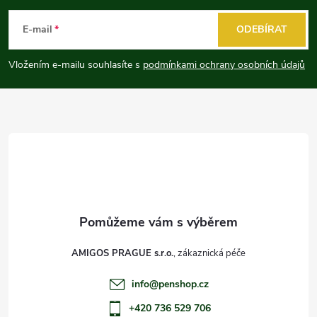
á
E-mail
ODEBÍRAT
p
Vložením e-mailu souhlasíte s
podmínkami ochrany osobních údajů
a
t
í
AMIGOS PRAGUE s.r.o.
info
@
penshop.cz
+420 736 529 706