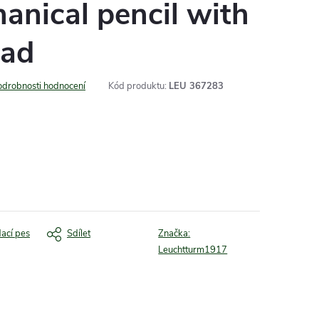
hanical pencil with
ead
odrobnosti hodnocení
Kód produktu:
LEU 367283
dací pes
Sdílet
Značka:
Leuchtturm1917