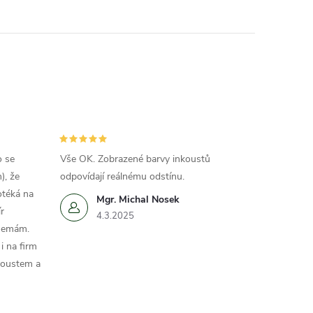
o se
Vše OK. Zobrazené barvy inkoustů
), že
odpovídají reálnému odstínu.
otéká na
Mgr. Michal Nosek
r
4.3.2025
 nemám.
i na firm
koustem a