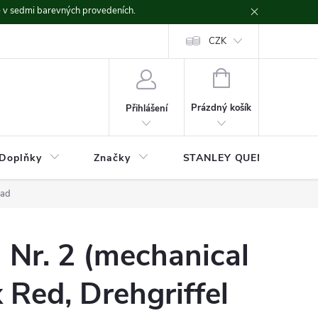
ě v sedmi barevných provedeních.
CZK
NÁKUPNÍ
KOŠÍK
Prázdný košík
Přihlášení
Doplňky
Značky
STANLEY QUENCHER
ead
l Nr. 2 (mechanical
x Red, Drehgriffel