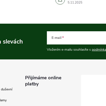
5.11.2025
E-mail
a slevách
Vložením e-mailu souhlasíte s
podmínka
Přijímáme online
platby
e duševní
klamy