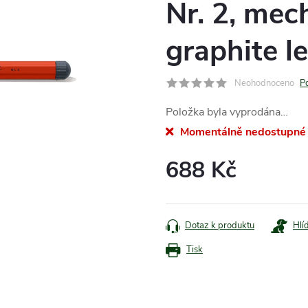
Nr. 2, mec
graphite l
Neohodnoceno
P
Položka byla vyprodána…
Momentálně nedostupné
688 Kč
Měrná
cena:
Dotaz k produktu
Hlí
Tisk