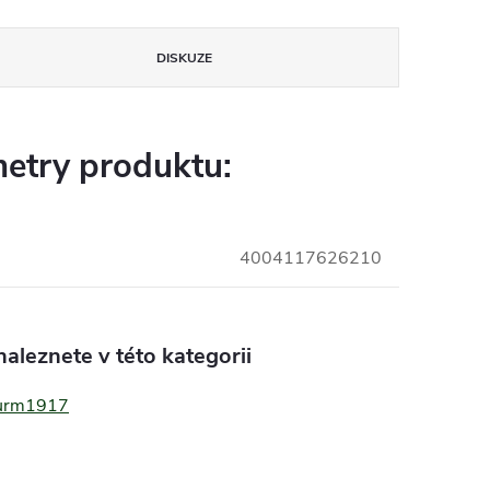
DISKUZE
etry produktu:
4004117626210
aleznete v této kategorii
turm1917