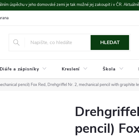
lním úspěchu v jeho domovské zemi je tak možné jej zakoupit i v ČR. Aktuáln
rana údajů
Platba a doprava
HLEDAT
Diáře a zápisníky
Kreslení
Škola
mechanical pencil) Fox Red, Drehgriffel Nr. 2, mechanical pencil with graphite l
Drehgriffe
pencil) Fo