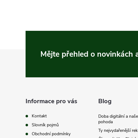
Z
Mějte přehled o novinkách
á
p
a
Informace pro vás
Blog
t
Kontakt
Doba digitální a naš
pohoda
Slovník pojmů
í
Ty nejvydařenější re
Obchodní podmínky