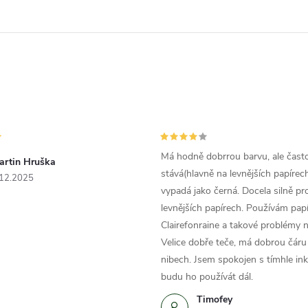
Má hodně dobrrou barvu, ale čast
artin Hruška
stává(hlavně na levnějších papírech
.12.2025
vypadá jako černá. Docela silně pr
levnějších papírech. Používám papí
Clairefonraine a takové problémy
Velice dobře teče, má dobrou čáru 
nibech. Jsem spokojen s tímhle in
budu ho používát dál.
Timofey