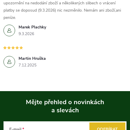
upozornění na nedodání zboží a několikerých slibech o vrácení
platby se doposud (9.3.2026) nic nezměnilo. Nemám ani zboží,ani
peníze.
Marek Plachky
9.3.2026
Martin Hruška
7.12.2025
Mějte přehled o novinkách
a slevách
Z
á
E-mail
ODEBÍRAT