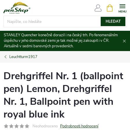
Přejít
NÁKUPNÍ
KOŠÍK
na
obsah
HLEDAT
STANLEY Quencher konečně dorazil i na český trh. Po fenomenálním
úspěchu v jeho domovské zemi je tak možné jej zakoupit i v ČR.
Aktuálně v sedmi barevných provedeních.
Leuchtturm1917
Drehgriffel Nr. 1 (ballpoint
pen) Lemon, Drehgriffel
Nr. 1, Ballpoint pen with
royal blue ink
Neohodnoceno
Podrobnosti hodnocení