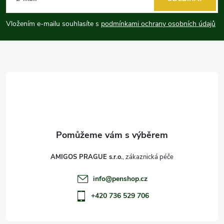
p
Vložením e-mailu souhlasíte s
podmínkami ochrany osobních údajů
a
t
í
AMIGOS PRAGUE s.r.o.
info
@
penshop.cz
+420 736 529 706