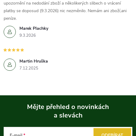
upozornění na nedodání zboží a několikerých slibech o vrácení
platby se doposud (9.3.2026) nic nezměnilo. Nemám ani zboží,ani
peníze.
Marek Plachky
9.3.2026
Martin Hruška
7.12.2025
Mějte přehled o novinkách
a slevách
Z
á
E-mail
ODEBÍRAT