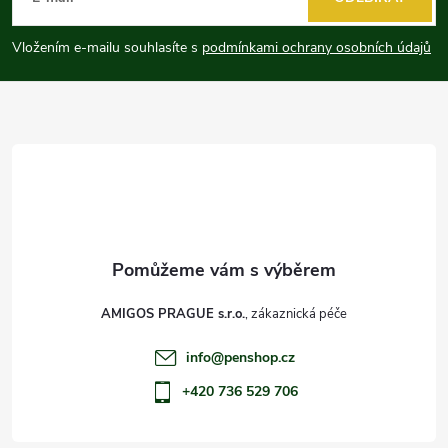
p
Vložením e-mailu souhlasíte s
podmínkami ochrany osobních údajů
a
t
í
AMIGOS PRAGUE s.r.o.
info
@
penshop.cz
+420 736 529 706