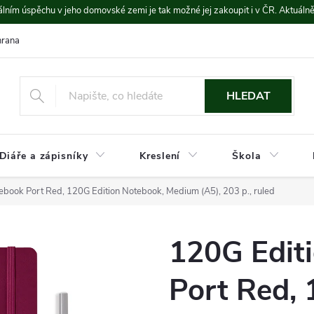
lním úspěchu v jeho domovské zemi je tak možné jej zakoupit i v ČR. Aktuáln
rana údajů
Platba a doprava
HLEDAT
Diáře a zápisníky
Kreslení
Škola
ebook Port Red, 120G Edition Notebook, Medium (A5), 203 p., ruled
120G Edit
Port Red, 