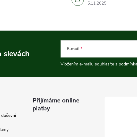
5.11.2025
E-mail
a slevách
Vložením e-mailu souhlasíte s
podmínka
Přijímáme online
platby
e duševní
klamy