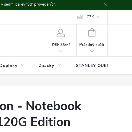
ě v sedmi barevných provedeních.
CZK
NÁKUPNÍ
KOŠÍK
Prázdný košík
Přihlášení
Doplňky
Značky
STANLEY QUENCHER
ion - Notebook
120G Edition