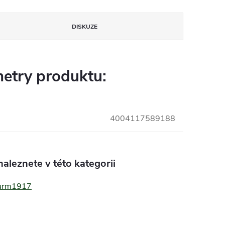
DISKUZE
etry produktu:
4004117589188
aleznete v této kategorii
turm1917