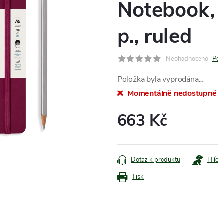
Notebook,
p., ruled
Neohodnoceno
P
Položka byla vyprodána…
Momentálně nedostupné
663 Kč
Měrná
cena:
Dotaz k produktu
Hlí
Tisk