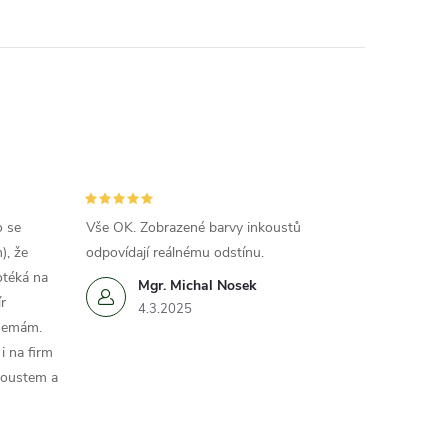
o se
Vše OK. Zobrazené barvy inkoustů
), že
odpovídají reálnému odstínu.
otéká na
Mgr. Michal Nosek
r
4.3.2025
 nemám.
i na firm
koustem a