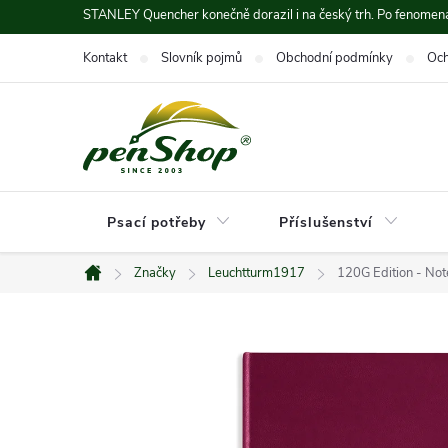
Přejít
STANLEY Quencher konečně dorazil i na český trh. Po fenomená
na
Kontakt
Slovník pojmů
Obchodní podmínky
Och
obsah
Psací potřeby
Příslušenství
Značky
Leuchtturm1917
120G Edition - Not
Domů