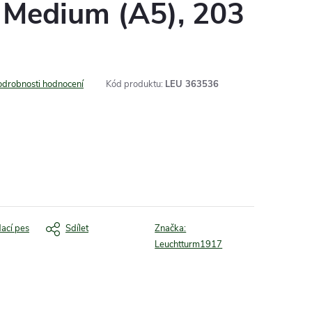
 Medium (A5), 203
odrobnosti hodnocení
Kód produktu:
LEU 363536
dací pes
Sdílet
Značka:
Leuchtturm1917