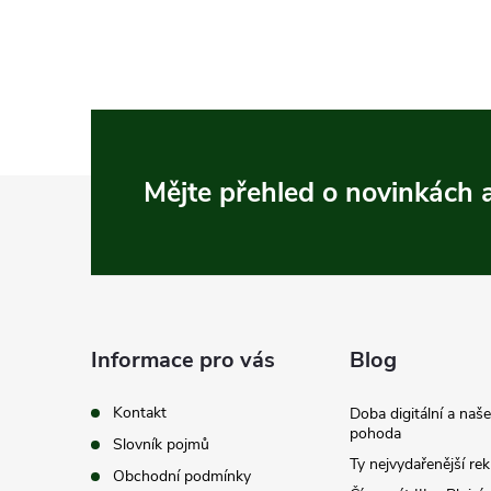
Z
Mějte přehled o novinkách
á
p
a
Informace pro vás
Blog
t
Kontakt
Doba digitální a naš
pohoda
Slovník pojmů
í
Ty nejvydařenější re
Obchodní podmínky