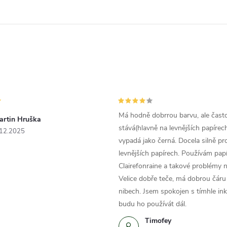
Má hodně dobrrou barvu, ale čast
artin Hruška
stává(hlavně na levnějších papírech
.12.2025
vypadá jako černá. Docela silně pr
levnějších papírech. Používám papí
Clairefonraine a takové problémy
Velice dobře teče, má dobrou čáru 
nibech. Jsem spokojen s tímhle in
budu ho používát dál.
Timofey