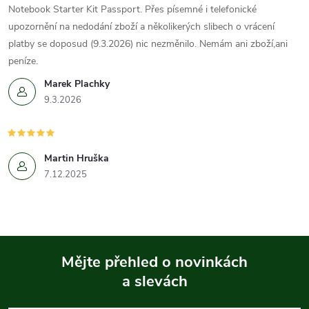
Notebook Starter Kit Passport. Přes písemné i telefonické
upozornění na nedodání zboží a několikerých slibech o vrácení
platby se doposud (9.3.2026) nic nezměnilo. Nemám ani zboží,ani
peníze.
Marek Plachky
9.3.2026
Martin Hruška
7.12.2025
Mějte přehled o novinkách
a slevách
Z