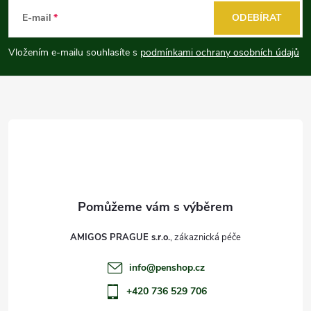
á
E-mail
ODEBÍRAT
p
Vložením e-mailu souhlasíte s
podmínkami ochrany osobních údajů
a
t
í
AMIGOS PRAGUE s.r.o.
info
@
penshop.cz
+420 736 529 706