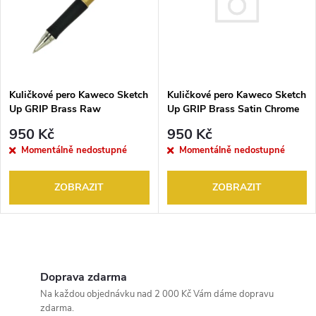
e
p
n
i
í
s
Kuličkové pero Kaweco Sketch
p
Kuličkové pero Kaweco Sketch
Up GRIP Brass Satin Chrome
Up GRIP Brass Raw
p
r
950 Kč
950 Kč
r
Momentálně nedostupné
Momentálně nedostupné
o
o
ZOBRAZIT
ZOBRAZIT
d
d
u
O
u
k
v
Doprava zdarma
k
Na každou objednávku nad 2 000 Kč Vám dáme dopravu
l
zdarma.