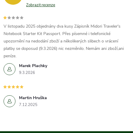
ý
Zobrazit recenze
p
V listopadu 2025 objednány dva kusy Zápisník Midori Traveler's
i
Notebook Starter Kit Passport. Přes písemné i telefonické
s
upozornění na nedodání zboží a několikerých slibech o vrácení
platby se doposud (9.3.2026) nic nezměnilo. Nemám ani zboží,ani
u
peníze.
Marek Plachky
9.3.2026
Martin Hruška
7.12.2025