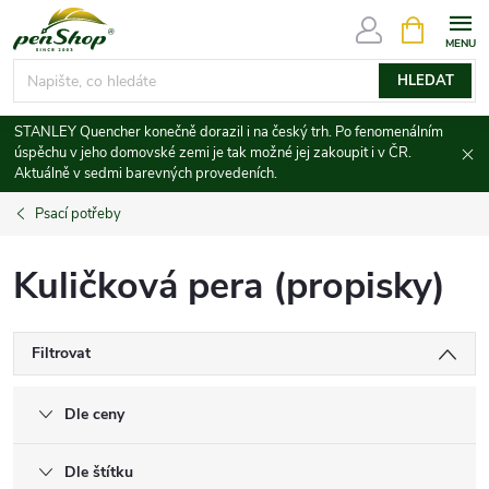
Přejít
NÁKUPNÍ
KOŠÍK
na
obsah
HLEDAT
STANLEY Quencher konečně dorazil i na český trh. Po fenomenálním
úspěchu v jeho domovské zemi je tak možné jej zakoupit i v ČR.
Aktuálně v sedmi barevných provedeních.
Psací potřeby
Kuličková pera (propisky)
Filtrovat
Dle ceny
Dle štítku