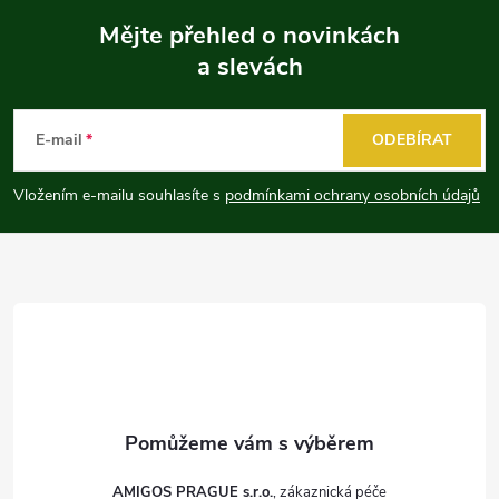
Mějte přehled o novinkách
a slevách
Z
á
E-mail
ODEBÍRAT
p
Vložením e-mailu souhlasíte s
podmínkami ochrany osobních údajů
a
t
í
AMIGOS PRAGUE s.r.o.