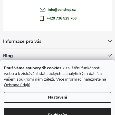
info
@
penshop.cz
+420 736 529 706
Informace pro vás
Blog
Archiv
Používáme soubory 🍪 cookies
k zajištění funkčnosti
webu a k získávání statistických a analytických dat. Na
Přijímáme online platby
vašem soukromí nám záleží. Více informací naleznete na
Ochrana údajů
.
Nastavení
Copyright 2026
penShop
. Všechna práva vyhrazena.