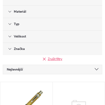
Materiál
Typ
Velikost
Značka
Zrušit filtry
Ř
Nejlevnější
a
Nejdražší
V
Nejprodávanější
z
ý
Abecedně