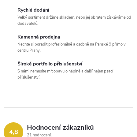
t
t
á
Rychlé dodání
ů
Velký sortiment držíme skladem, nebo jej obratem získáváme od
ů
d
dodavatelů.
a
Kamenná prodejna
c
Nechte si poradit profesionálně a osobně na Panské 9 přímo v
centru Prahy.
í
Široké portfolio příslušenství
p
S námi nemusíte mít obavu o náplně a další nejen psací
příslušenství.
r
v
k
y
Hodnocení zákazníků
v
4,8
21 hodnocení