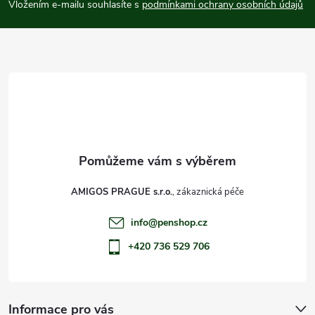
p
Vložením e-mailu souhlasíte s
podmínkami ochrany osobních údajů
a
t
í
AMIGOS PRAGUE s.r.o.
info
@
penshop.cz
+420 736 529 706
Informace pro vás