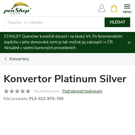
Přejít
NÁKUPNÍ
KOŠÍK
na
obsah
HLEDAT
STANLEY Quencher konečně dorazil i na český trh. Po fenomenálním
úspěchu v jeho domovské zemi je tak možné jej zakoupit i v ČR.
Aktuálně v sedmi barevných provedeních.
Konvertory
Konvertor Platinum Silver
Neohodnoceno
Podrobnosti hodnocení
Kód produktu:
PLA 012-875-760