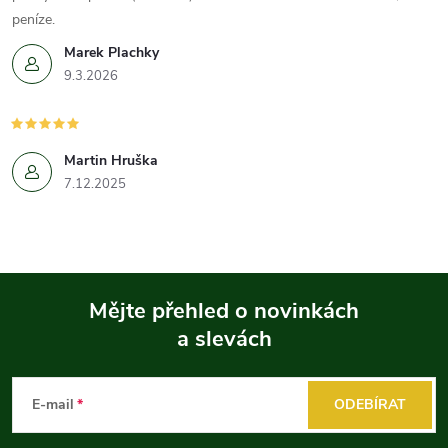
peníze.
Marek Plachky
9.3.2026
Martin Hruška
7.12.2025
Mějte přehled o novinkách
a slevách
Z
á
E-mail
ODEBÍRAT