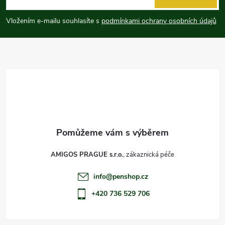
p
Vložením e-mailu souhlasíte s
podmínkami ochrany osobních údajů
a
t
í
AMIGOS PRAGUE s.r.o.
info
@
penshop.cz
+420 736 529 706