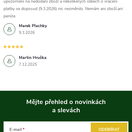
upozornění na nedodání zboží a několikerých slibech o vrácení
platby se doposud (9.3.2026) nic nezměnilo. Nemám ani zboží,ani
peníze.
Marek Plachky
9.3.2026
Martin Hruška
7.12.2025
Mějte přehled o novinkách
a slevách
Z
á
E-mail
ODEBÍRAT