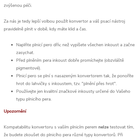
zvýšenou péči.
Za nás je tedy lepší volbou použít konvertor a váš psací nástroj
pravidelně plnit v době, kdy máte klid a čas.
Naplňte plnicí pero dřív, než vypíšete všechen inkoust a začne
zasychat.
Před plněním pera inkoust dobře promíchejte (obzvláště
pigmentové).
Plnicí pero se plní s nasazeným konvertorem tak, že ponoříte
hrot do lahvičky s inkoustem, tzv. "plnění přes hrot".
Používejte jen kvalitní značkové inkousty určené do Vašeho
typu plnicího pera.
Upozornění
Kompatabilitu konvertoru s vaším plnicím perem
nelze
testovat tím,
že budete zkoušet do plnicího pera různé typy konvertorů. Při