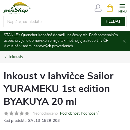
Přejít
NÁKUPNÍ
KOŠÍK
na
obsah
HLEDAT
STANLEY Quencher konečně dorazil i na český trh. Po fenomenálním
úspěchu v jeho domovské zemi je tak možné jej zakoupit i v ČR.
Aktuálně v sedmi barevných provedeních.
Inkousty
Inkoust v lahvičce Sailor
YURAMEKU 1st edition
BYAKUYA 20 ml
Neohodnoceno
Podrobnosti hodnocení
Kód produktu:
SAL13-1529-203