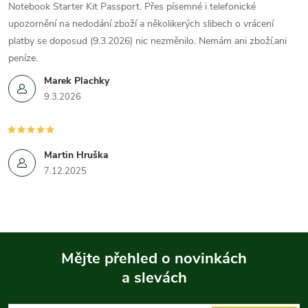
Notebook Starter Kit Passport. Přes písemné i telefonické
upozornění na nedodání zboží a několikerých slibech o vrácení
platby se doposud (9.3.2026) nic nezměnilo. Nemám ani zboží,ani
peníze.
Marek Plachky
9.3.2026
Martin Hruška
7.12.2025
Mějte přehled o novinkách
a slevách
Z