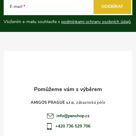
á
E-mail
ODEBÍRAT
p
Vložením e-mailu souhlasíte s
podmínkami ochrany osobních údajů
a
t
í
AMIGOS PRAGUE s.r.o.
info
@
penshop.cz
+420 736 529 706