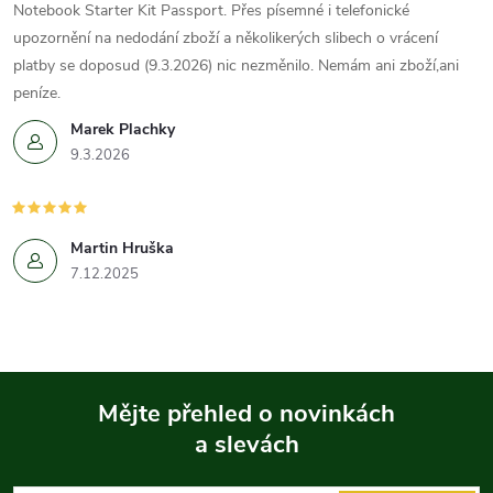
Notebook Starter Kit Passport. Přes písemné i telefonické
upozornění na nedodání zboží a několikerých slibech o vrácení
platby se doposud (9.3.2026) nic nezměnilo. Nemám ani zboží,ani
peníze.
Marek Plachky
9.3.2026
Martin Hruška
7.12.2025
Mějte přehled o novinkách
a slevách
Z