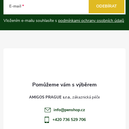
á
E-mail
ODEBÍRAT
p
Vložením e-mailu souhlasíte s
podmínkami ochrany osobních údajů
a
t
í
AMIGOS PRAGUE s.r.o.
info
@
penshop.cz
+420 736 529 706