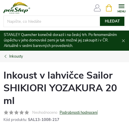
Přejít
NÁKUPNÍ
KOŠÍK
na
obsah
HLEDAT
STANLEY Quencher konečně dorazil i na český trh. Po fenomenálním
úspěchu v jeho domovské zemi je tak možné jej zakoupit i v ČR.
Aktuálně v sedmi barevných provedeních.
Inkousty
Inkoust v lahvičce Sailor
SHIKIORI YOZAKURA 20
ml
Neohodnoceno
Podrobnosti hodnocení
Kód produktu:
SAL13-1008-217