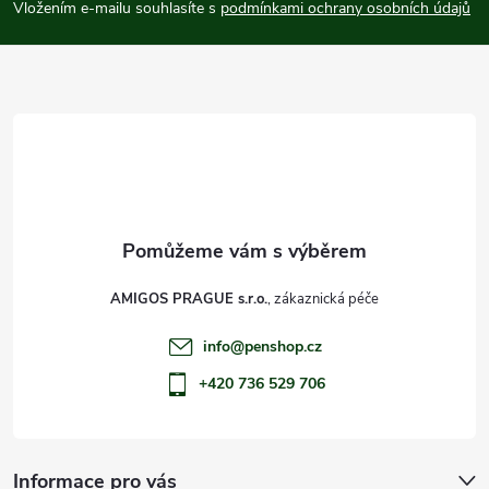
p
Vložením e-mailu souhlasíte s
podmínkami ochrany osobních údajů
a
t
í
AMIGOS PRAGUE s.r.o.
info
@
penshop.cz
+420 736 529 706
Informace pro vás