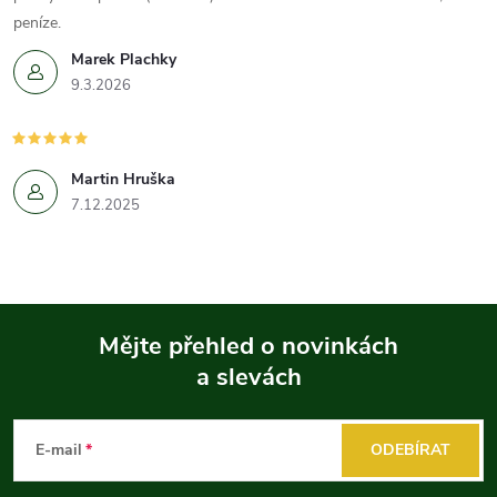
peníze.
Marek Plachky
9.3.2026
Martin Hruška
7.12.2025
Mějte přehled o novinkách
a slevách
Z
á
E-mail
ODEBÍRAT