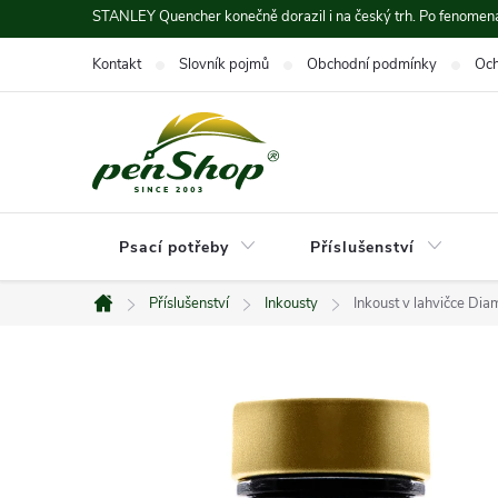
Přejít
STANLEY Quencher konečně dorazil i na český trh. Po fenomená
na
Kontakt
Slovník pojmů
Obchodní podmínky
Och
obsah
Psací potřeby
Příslušenství
Příslušenství
Inkousty
Inkoust v lahvičce Dia
Domů