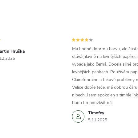
Má hodně dobrrou barvu, ale čast
artin Hruška
stává(hlavně na levnějších papírech
.12.2025
vypadá jako černá. Docela silně pr
levnějších papírech. Používám papí
Clairefonraine a takové problémy
Velice dobře teče, má dobrou čáru 
nibech. Jsem spokojen s tímhle in
budu ho používát dál.
Timofey
5.11.2025