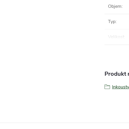
Objem
:
Typ
:
Velikost
:
Produkt n
Inkoust