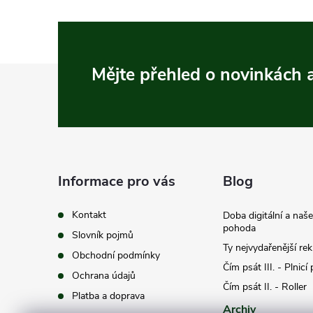
Z
Mějte přehled o novinkách
á
p
a
Informace pro vás
Blog
t
Kontakt
Doba digitální a naš
pohoda
Slovník pojmů
í
Ty nejvydařenější re
Obchodní podmínky
Čím psát III. - Plnicí
Ochrana údajů
Čím psát II. - Roller
Platba a doprava
Archiv