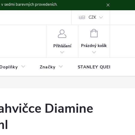
ě v sedmi barevných provedeních.
CZK
NÁKUPNÍ
KOŠÍK
Prázdný košík
Přihlášení
Doplňky
Značky
STANLEY QUENCHER
lahvičce Diamine
ml