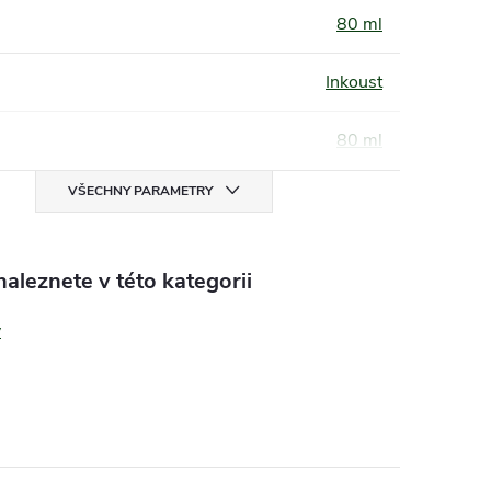
80 ml
Inkoust
80 ml
VŠECHNY PARAMETRY
aleznete v této kategorii
y