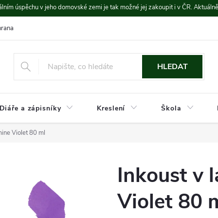
lním úspěchu v jeho domovské zemi je tak možné jej zakoupit i v ČR. Aktuáln
rana údajů
Platba a doprava
HLEDAT
Diáře a zápisníky
Kreslení
Škola
mine Violet 80 ml
Inkoust v 
Violet 80 