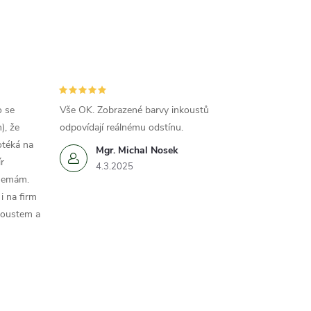
o se
Vše OK. Zobrazené barvy inkoustů
), že
odpovídají reálnému odstínu.
otéká na
Mgr. Michal Nosek
r
4.3.2025
 nemám.
i na firm
koustem a