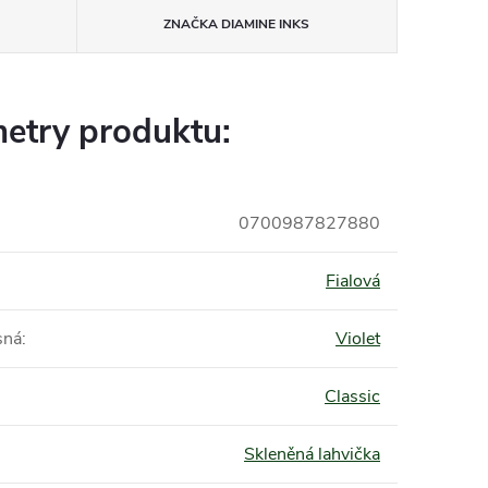
ZNAČKA
DIAMINE INKS
etry produktu:
0700987827880
Fialová
sná
:
Violet
Classic
Skleněná lahvička