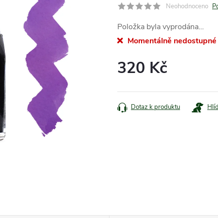
Neohodnoceno
P
Položka byla vyprodána…
Momentálně nedostupné
320 Kč
Měrná
cena:
Dotaz k produktu
Hlí