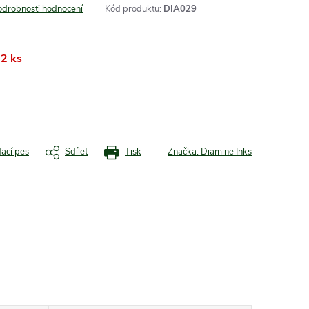
odrobnosti hodnocení
Kód produktu:
DIA029
2 ks
dací pes
Sdílet
Tisk
Značka:
Diamine Inks