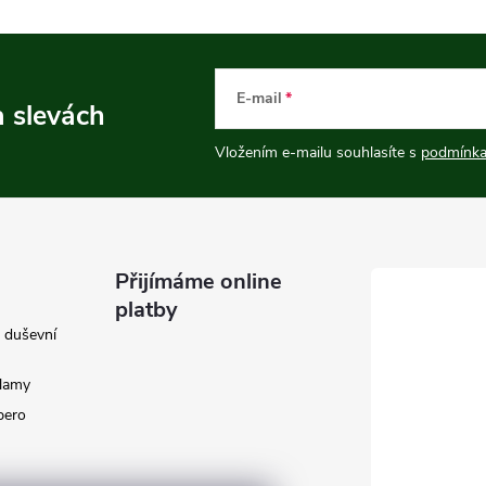
E-mail
a slevách
Vložením e-mailu souhlasíte s
podmínka
Přijímáme online
platby
e duševní
klamy
 pero