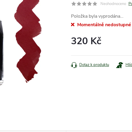
Neohodnoceno
P
Položka byla vyprodána…
Momentálně nedostupné
320 Kč
Měrná
cena:
Dotaz k produktu
Hlí