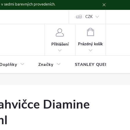
ě v sedmi barevných provedeních.
CZK
NÁKUPNÍ
KOŠÍK
Prázdný košík
Přihlášení
Doplňky
Značky
STANLEY QUENCHER
lahvičce Diamine
ml