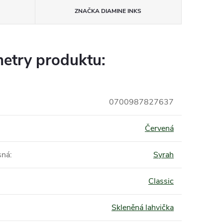
ZNAČKA
DIAMINE INKS
etry produktu:
0700987827637
Červená
sná
:
Syrah
Classic
Skleněná lahvička