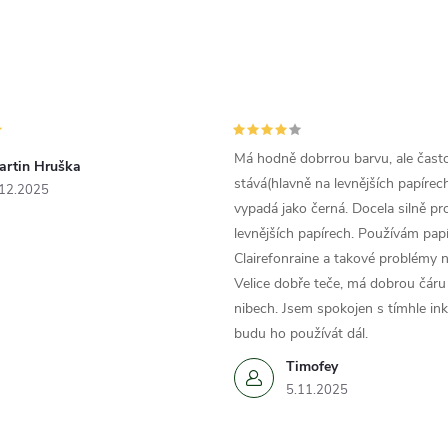
Má hodně dobrrou barvu, ale čast
artin Hruška
stává(hlavně na levnějších papírech
.12.2025
vypadá jako černá. Docela silně pr
levnějších papírech. Používám papí
Clairefonraine a takové problémy
Velice dobře teče, má dobrou čáru 
nibech. Jsem spokojen s tímhle in
budu ho používát dál.
Timofey
5.11.2025