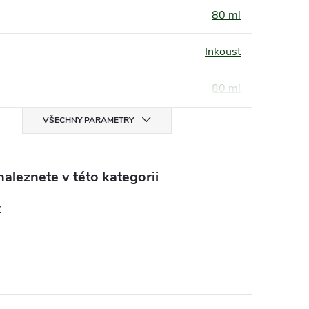
80 ml
Inkoust
80 ml
VŠECHNY PARAMETRY
aleznete v této kategorii
y