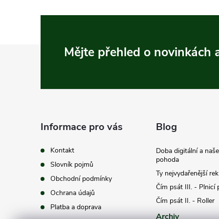
Z
Mějte přehled o novinkách
á
p
a
Informace pro vás
Blog
t
Kontakt
Doba digitální a naš
pohoda
Slovník pojmů
í
Ty nejvydařenější re
Obchodní podmínky
Čím psát III. - Plnicí
Ochrana údajů
Čím psát II. - Roller
Platba a doprava
Archiv