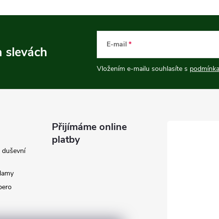
E-mail
a slevách
Vložením e-mailu souhlasíte s
podmínka
Přijímáme online
platby
e duševní
klamy
 pero