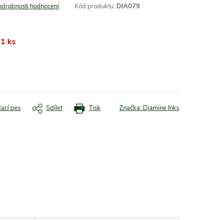
odrobnosti hodnocení
Kód produktu:
DIA079
1 ks
dací pes
Sdílet
Tisk
Značka:
Diamine Inks