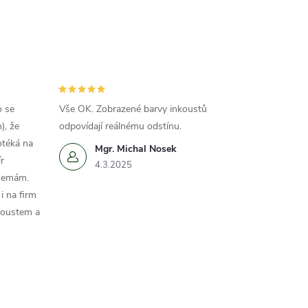
o se
Vše OK. Zobrazené barvy inkoustů
), že
odpovídají reálnému odstínu.
otéká na
Mgr. Michal Nosek
r
4.3.2025
 nemám.
i na firm
koustem a