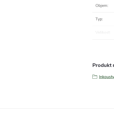
Objem
:
Typ
:
Velikost
:
Produkt n
Inkoust