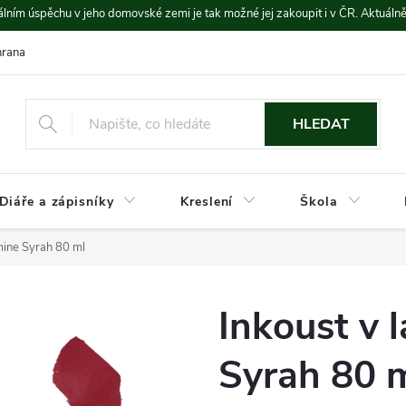
lním úspěchu v jeho domovské zemi je tak možné jej zakoupit i v ČR. Aktuáln
rana údajů
Platba a doprava
HLEDAT
Diáře a zápisníky
Kreslení
Škola
mine Syrah 80 ml
Inkoust v 
Syrah 80 