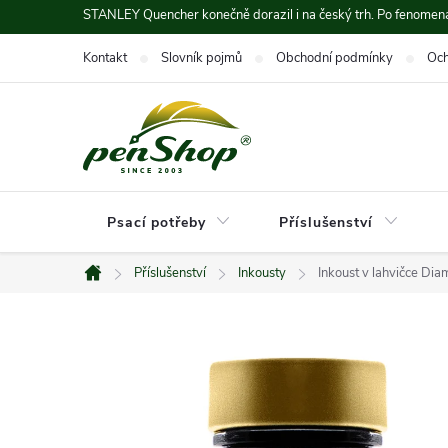
Přejít
STANLEY Quencher konečně dorazil i na český trh. Po fenomená
na
Kontakt
Slovník pojmů
Obchodní podmínky
Och
obsah
Psací potřeby
Příslušenství
Příslušenství
Inkousty
Inkoust v lahvičce Dia
Domů