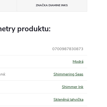
ZNAČKA
DIAMINE INKS
etry produktu:
0700987830873
Modrá
sná
:
Shimmering Seas
Shimmer Ink
Skleněná lahvička