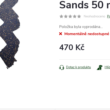
Sands 50 
Neohodnoceno
P
Položka byla vyprodána…
Momentálně nedostupné
470 Kč
Měrná
cena:
Dotaz k produktu
Hlí