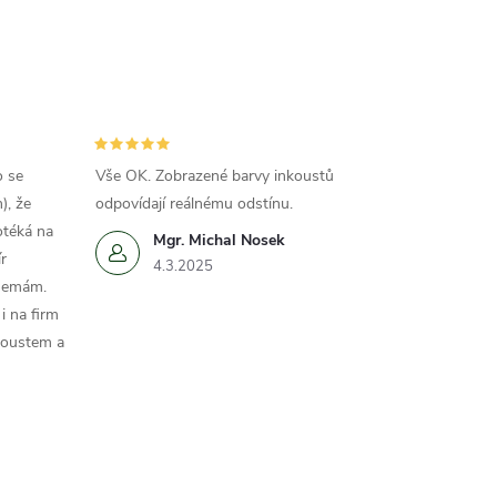
o se
Vše OK. Zobrazené barvy inkoustů
), že
odpovídají reálnému odstínu.
otéká na
Mgr. Michal Nosek
r
4.3.2025
 nemám.
i na firm
koustem a