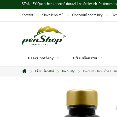
Přejít
STANLEY Quencher konečně dorazil i na český trh. Po fenomená
na
Kontakt
Slovník pojmů
Obchodní podmínky
Och
obsah
Psací potřeby
Příslušenství
Příslušenství
Inkousty
Inkoust v lahvičce Di
Domů