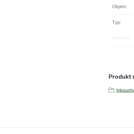
Objem
:
Typ
:
Velikost
:
Produkt n
Inkoust