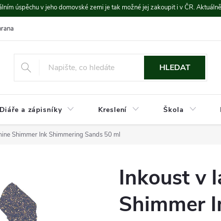
lním úspěchu v jeho domovské zemi je tak možné jej zakoupit i v ČR. Aktuáln
rana údajů
Platba a doprava
HLEDAT
Diáře a zápisníky
Kreslení
Škola
amine Shimmer Ink Shimmering Sands 50 ml
Inkoust v 
Shimmer I