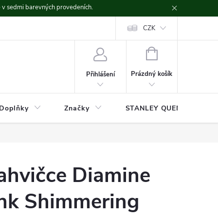
ě v sedmi barevných provedeních.
CZK
NÁKUPNÍ
KOŠÍK
Prázdný košík
Přihlášení
Doplňky
Značky
STANLEY QUENCHER
lahvičce Diamine
nk Shimmering