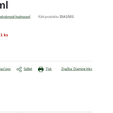
ml
odrobnosti hodnocení
Kód produktu:
DIA1501
1 ks
dací pes
Sdílet
Tisk
Značka:
Diamine Inks