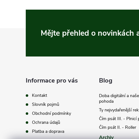
Z
Mějte přehled o novinkách
á
p
a
Informace pro vás
Blog
t
Kontakt
Doba digitální a naš
pohoda
Slovník pojmů
í
Ty nejvydařenější re
Obchodní podmínky
Čím psát III. - Plnicí
Ochrana údajů
Čím psát II. - Roller
Platba a doprava
Archiv