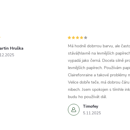
Má hodně dobrrou barvu, ale čast
artin Hruška
stává(hlavně na levnějších papírech
.12.2025
vypadá jako černá. Docela silně pr
levnějších papírech. Používám papí
Clairefonraine a takové problémy
Velice dobře teče, má dobrou čáru 
nibech. Jsem spokojen s tímhle in
budu ho používát dál.
Timofey
5.11.2025