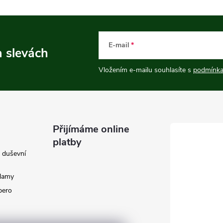
E-mail
a slevách
Vložením e-mailu souhlasíte s
podmínka
Přijímáme online
platby
e duševní
klamy
 pero