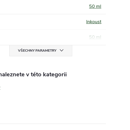
50 ml
Inkoust
50 ml
VŠECHNY PARAMETRY
aleznete v této kategorii
y