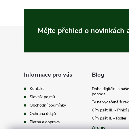
Z
Mějte přehled o novinkách
á
p
a
Informace pro vás
Blog
t
Kontakt
Doba digitální a naš
pohoda
Slovník pojmů
í
Ty nejvydařenější re
Obchodní podmínky
Čím psát III. - Plnicí
Ochrana údajů
Čím psát II. - Roller
Platba a doprava
Archiv