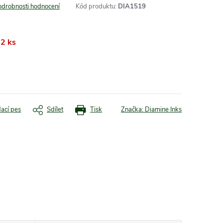
odrobnosti hodnocení
Kód produktu:
DIA1519
2 ks
dací pes
Sdílet
Tisk
Značka:
Diamine Inks