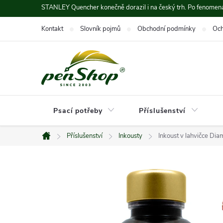
Přejít
STANLEY Quencher konečně dorazil i na český trh. Po fenomená
na
Kontakt
Slovník pojmů
Obchodní podmínky
Och
obsah
Psací potřeby
Příslušenství
Příslušenství
Inkousty
Inkoust v lahvičce Dia
Domů