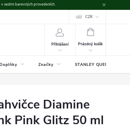
ě v sedmi barevných provedeních.
CZK
NÁKUPNÍ
KOŠÍK
Prázdný košík
Přihlášení
Doplňky
Značky
STANLEY QUENCHER
lahvičce Diamine
k Pink Glitz 50 ml