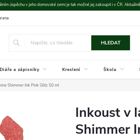
lním úspěchu v jeho domovské zemi je tak možné jej zakoupit i v ČR. Aktuáln
rana údajů
Platba a doprava
HLEDAT
Diáře a zápisníky
Kreslení
Škola
mine Shimmer Ink Pink Glitz 50 ml
Inkoust v 
Shimmer In