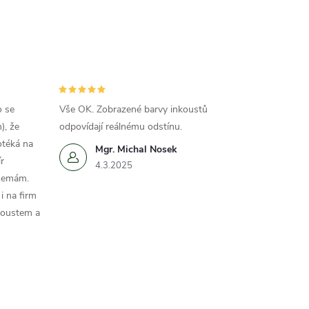
o se
Vše OK. Zobrazené barvy inkoustů
), že
odpovídají reálnému odstínu.
otéká na
Mgr. Michal Nosek
r
4.3.2025
 nemám.
i na firm
koustem a