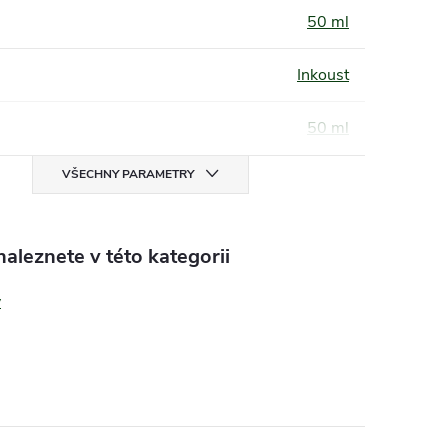
50 ml
Inkoust
50 ml
VŠECHNY PARAMETRY
aleznete v této kategorii
y