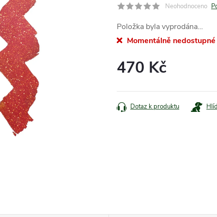
Neohodnoceno
P
Položka byla vyprodána…
Momentálně nedostupné
470 Kč
Měrná
cena:
Dotaz k produktu
Hlí