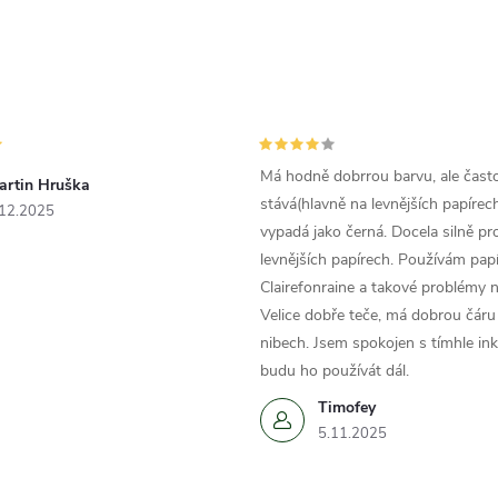
Má hodně dobrrou barvu, ale čast
artin Hruška
stává(hlavně na levnějších papírech
.12.2025
vypadá jako černá. Docela silně pr
levnějších papírech. Používám papí
Clairefonraine a takové problémy
Velice dobře teče, má dobrou čáru 
nibech. Jsem spokojen s tímhle in
budu ho používát dál.
Timofey
5.11.2025