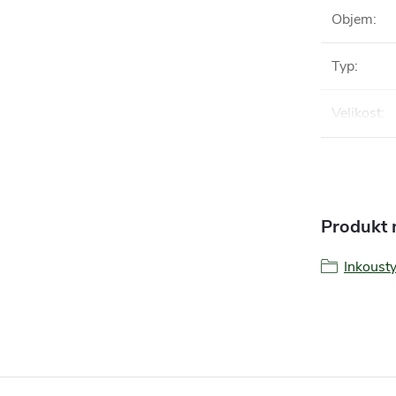
Objem
:
Typ
:
Velikost
:
Produkt n
Inkoust