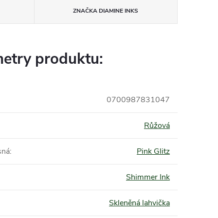
ZNAČKA
DIAMINE INKS
etry produktu:
0700987831047
Růžová
sná
:
Pink Glitz
Shimmer Ink
Skleněná lahvička