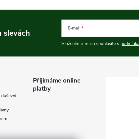
E-mail
a slevách
Vložením e-mailu souhlasíte s
podmínka
Přijímáme online
platby
e duševní
klamy
 pero