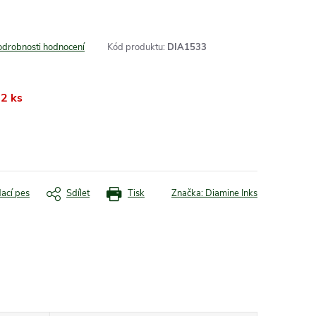
odrobnosti hodnocení
Kód produktu:
DIA1533
2 ks
dací pes
Sdílet
Tisk
Značka:
Diamine Inks