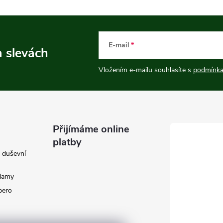
E-mail
a slevách
Vložením e-mailu souhlasíte s
podmínka
Přijímáme online
platby
e duševní
klamy
 pero