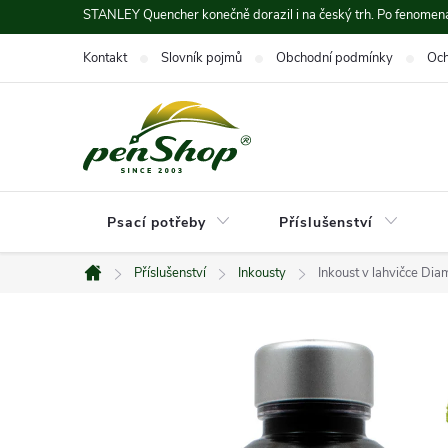
Přejít
STANLEY Quencher konečně dorazil i na český trh. Po fenomená
na
Kontakt
Slovník pojmů
Obchodní podmínky
Och
obsah
Psací potřeby
Příslušenství
Příslušenství
Inkousty
Inkoust v lahvičce Di
Domů