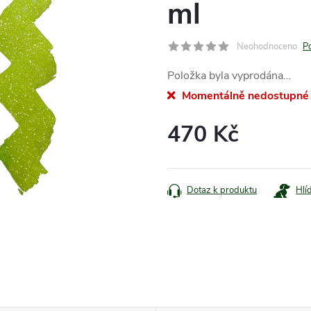
ml
Neohodnoceno
P
Položka byla vyprodána…
Momentálně nedostupné
470 Kč
Měrná
cena:
Dotaz k produktu
Hlí