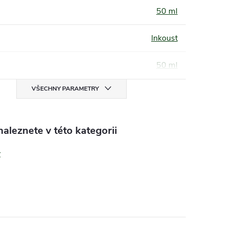
50 ml
Inkoust
50 ml
VŠECHNY PARAMETRY
aleznete v této kategorii
y