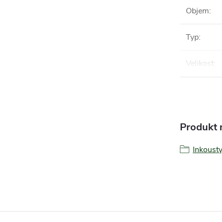
Objem
:
Typ
:
Velikost
:
Produkt n
Inkoust