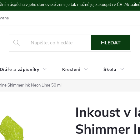
lním úspěchu v jeho domovské zemi je tak možné jej zakoupit i v ČR. Aktuáln
rana údajů
Platba a doprava
HLEDAT
Diáře a zápisníky
Kreslení
Škola
amine Shimmer Ink Neon Lime 50 ml
Inkoust v 
Shimmer I