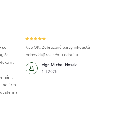
o se
Vše OK. Zobrazené barvy inkoustů
), že
odpovídají reálnému odstínu.
otéká na
Mgr. Michal Nosek
r
4.3.2025
 nemám.
i na firm
koustem a