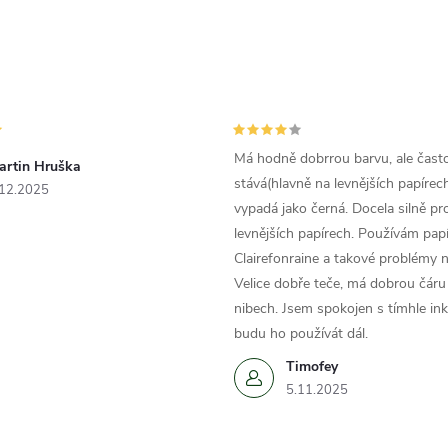
Má hodně dobrrou barvu, ale čast
artin Hruška
stává(hlavně na levnějších papírech
.12.2025
vypadá jako černá. Docela silně pr
levnějších papírech. Používám papí
Clairefonraine a takové problémy
Velice dobře teče, má dobrou čáru 
nibech. Jsem spokojen s tímhle in
budu ho používát dál.
Timofey
5.11.2025