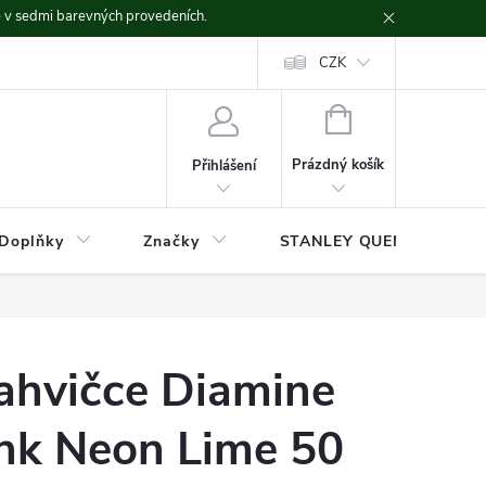
ě v sedmi barevných provedeních.
CZK
NÁKUPNÍ
KOŠÍK
Prázdný košík
Přihlášení
Doplňky
Značky
STANLEY QUENCHER
lahvičce Diamine
nk Neon Lime 50