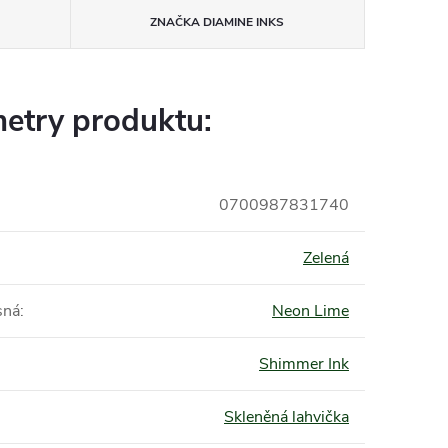
ZNAČKA
DIAMINE INKS
etry produktu:
0700987831740
Zelená
sná
:
Neon Lime
Shimmer Ink
Skleněná lahvička