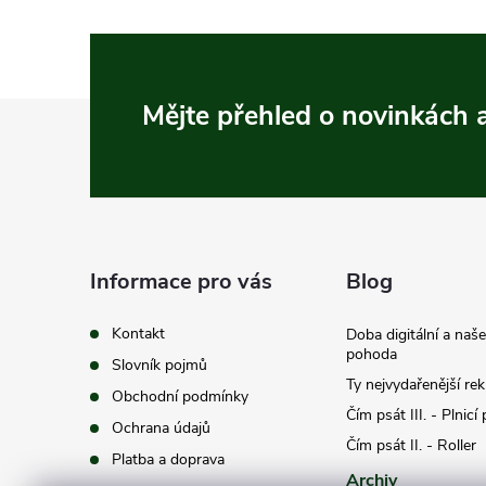
Z
Mějte přehled o novinkách
á
p
a
Informace pro vás
Blog
t
Kontakt
Doba digitální a naš
pohoda
Slovník pojmů
í
Ty nejvydařenější re
Obchodní podmínky
Čím psát III. - Plnicí
Ochrana údajů
Čím psát II. - Roller
Platba a doprava
Archiv