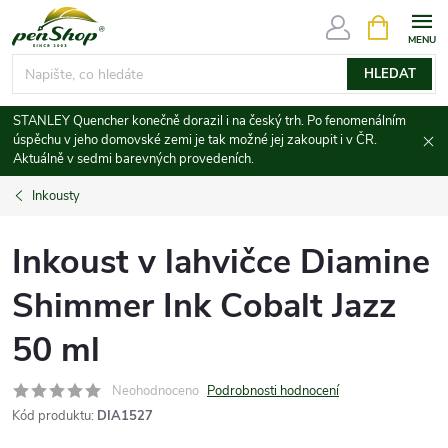
Přejít
NÁKUPNÍ
KOŠÍK
na
obsah
HLEDAT
STANLEY Quencher konečně dorazil i na český trh. Po fenomenálním
úspěchu v jeho domovské zemi je tak možné jej zakoupit i v ČR.
Aktuálně v sedmi barevných provedeních.
Inkousty
Inkoust v lahvičce Diamine
Shimmer Ink Cobalt Jazz
50 ml
Neohodnoceno
Podrobnosti hodnocení
Kód produktu:
DIA1527