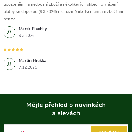
upozornění na nedodání zboží a několikerých slibech o vrácení
platby se doposud (9.3.2026) nic nezměnilo. Nemám ani zboží,ani
peníze.
Marek Plachky
9.3.2026
Martin Hruška
7.12.2025
Mějte přehled o novinkách
a slevách
Z