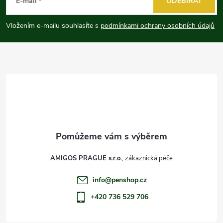
á
E-mail
ODEBÍRAT
p
Vložením e-mailu souhlasíte s
podmínkami ochrany osobních údajů
a
t
í
AMIGOS PRAGUE s.r.o.
info
@
penshop.cz
+420 736 529 706