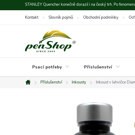
Přejít
STANLEY Quencher konečně dorazil i na český trh. Po fenomená
na
Kontakt
Slovník pojmů
Obchodní podmínky
Och
obsah
Psací potřeby
Příslušenství
Příslušenství
Inkousty
Inkoust v lahvičce Dia
Domů