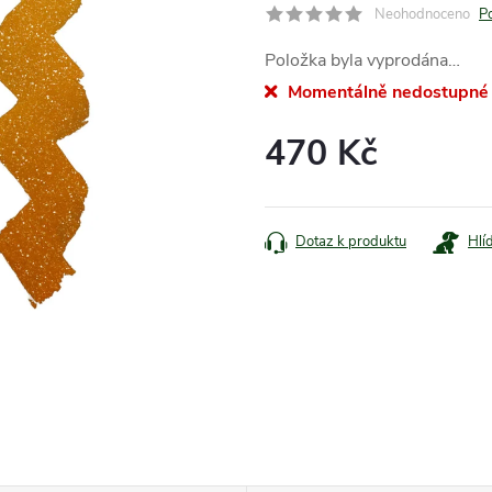
Neohodnoceno
P
Položka byla vyprodána…
Momentálně nedostupné
470 Kč
Měrná
cena:
Dotaz k produktu
Hlí