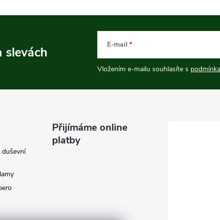
E-mail
a slevách
Vložením e-mailu souhlasíte s
podmínka
Přijímáme online
platby
e duševní
klamy
 pero