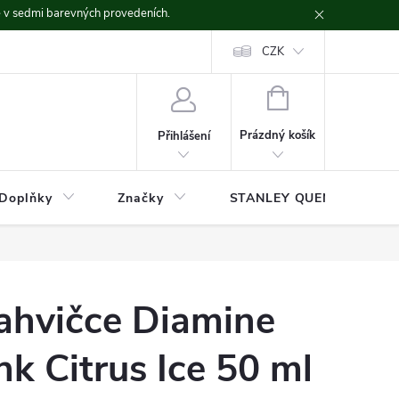
ě v sedmi barevných provedeních.
CZK
NÁKUPNÍ
KOŠÍK
Prázdný košík
Přihlášení
Doplňky
Značky
STANLEY QUENCHER
lahvičce Diamine
k Citrus Ice 50 ml