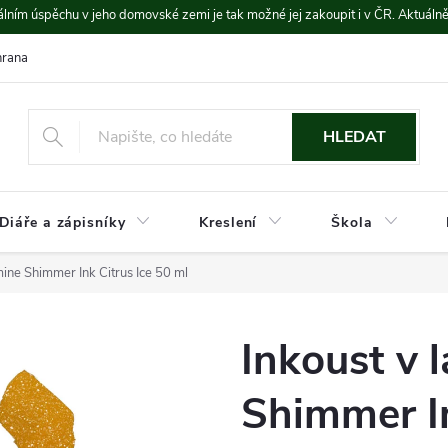
lním úspěchu v jeho domovské zemi je tak možné jej zakoupit i v ČR. Aktuáln
rana údajů
Platba a doprava
HLEDAT
Diáře a zápisníky
Kreslení
Škola
mine Shimmer Ink Citrus Ice 50 ml
Inkoust v 
Shimmer In