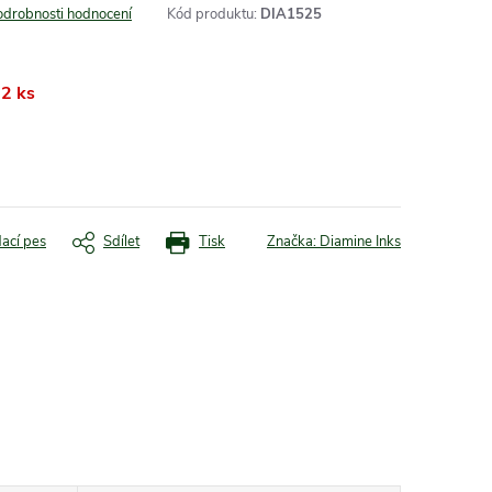
odrobnosti hodnocení
Kód produktu:
DIA1525
2 ks
dací pes
Sdílet
Tisk
Značka:
Diamine Inks