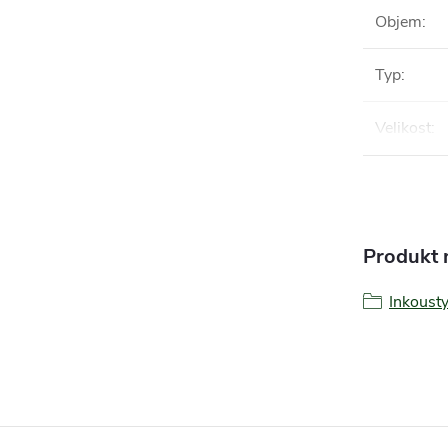
Objem
:
Typ
:
Velikost
:
Produkt n
Inkoust