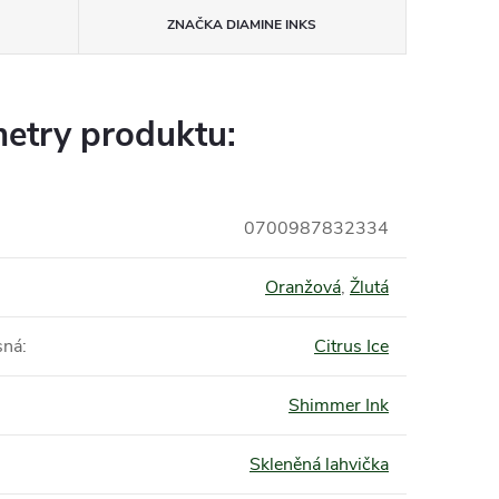
ZNAČKA
DIAMINE INKS
etry produktu:
0700987832334
Oranžová
,
Žlutá
sná
:
Citrus Ice
Shimmer Ink
Skleněná lahvička