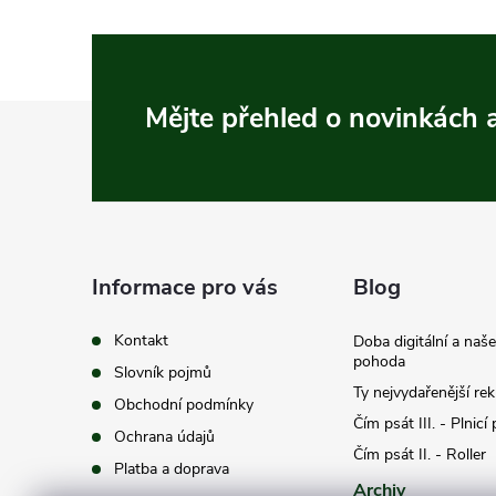
Z
Mějte přehled o novinkách
á
p
a
Informace pro vás
Blog
t
Kontakt
Doba digitální a naš
pohoda
Slovník pojmů
í
Ty nejvydařenější re
Obchodní podmínky
Čím psát III. - Plnicí
Ochrana údajů
Čím psát II. - Roller
Platba a doprava
Archiv