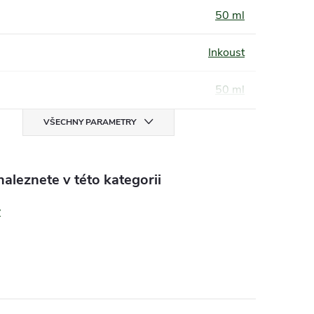
50 ml
Inkoust
50 ml
VŠECHNY PARAMETRY
aleznete v této kategorii
y