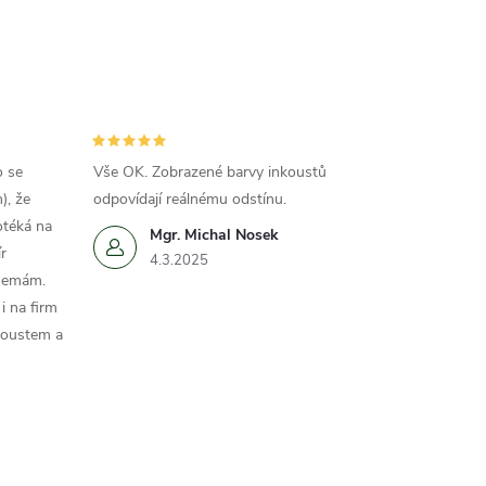
o se
Vše OK. Zobrazené barvy inkoustů
), že
odpovídají reálnému odstínu.
otéká na
Mgr. Michal Nosek
r
4.3.2025
 nemám.
i na firm
koustem a