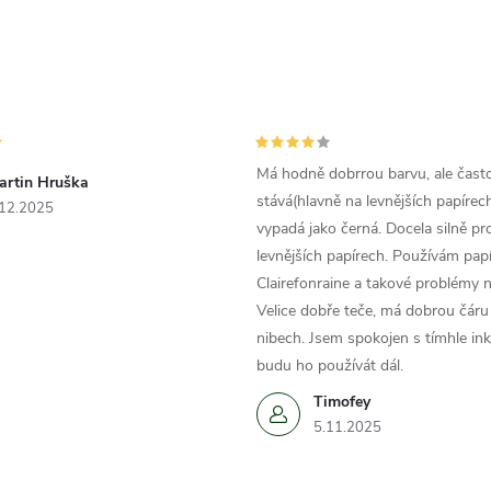
Má hodně dobrrou barvu, ale čast
artin Hruška
stává(hlavně na levnějších papírech
.12.2025
vypadá jako černá. Docela silně pr
levnějších papírech. Používám papí
Clairefonraine a takové problémy
Velice dobře teče, má dobrou čáru 
nibech. Jsem spokojen s tímhle in
budu ho používát dál.
Timofey
5.11.2025