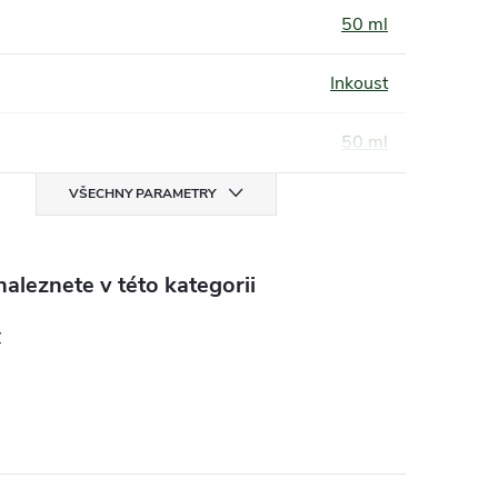
50 ml
Inkoust
50 ml
VŠECHNY PARAMETRY
aleznete v této kategorii
y