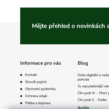
Z
Mějte přehled o novinkách
á
p
a
Informace pro vás
Blog
t
Kontakt
Doba digitální a naš
pohoda
Slovník pojmů
í
Ty nejvydařenější re
Obchodní podmínky
Čím psát III. - Plnicí
Ochrana údajů
Čím psát II. - Roller
Platba a doprava
Archiv