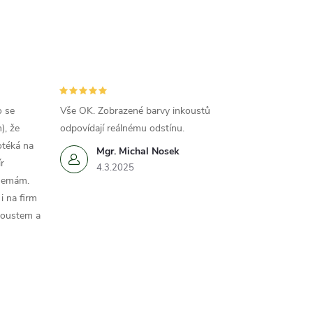
o se
Vše OK. Zobrazené barvy inkoustů
), že
odpovídají reálnému odstínu.
otéká na
Mgr. Michal Nosek
r
4.3.2025
 nemám.
i na firm
koustem a