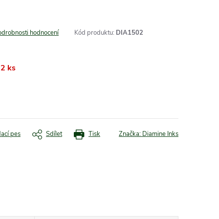
odrobnosti hodnocení
Kód produktu:
DIA1502
2 ks
dací pes
Sdílet
Tisk
Značka:
Diamine Inks