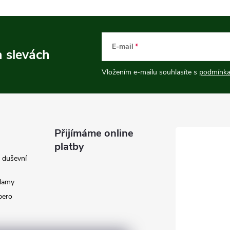
E-mail
a slevách
Vložením e-mailu souhlasíte s
podmínka
Přijímáme online
platby
e duševní
klamy
 pero