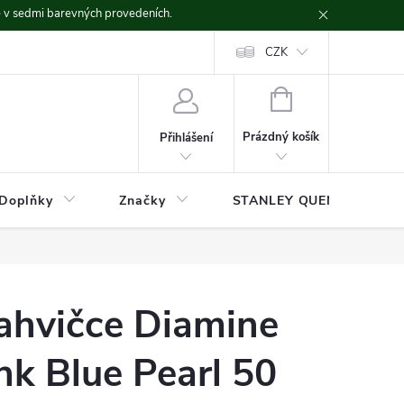
ě v sedmi barevných provedeních.
CZK
NÁKUPNÍ
KOŠÍK
Prázdný košík
Přihlášení
Doplňky
Značky
STANLEY QUENCHER
lahvičce Diamine
k Blue Pearl 50