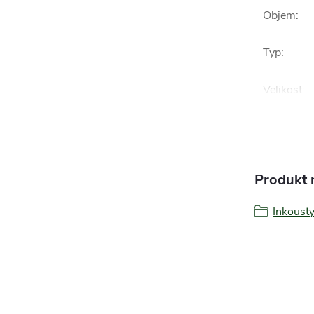
Objem
:
Typ
:
Velikost
:
Produkt n
Inkoust