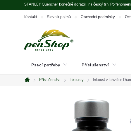
Přejít
STANLEY Quencher konečně dorazil i na český trh. Po fenomená
na
Kontakt
Slovník pojmů
Obchodní podmínky
Och
obsah
Psací potřeby
Příslušenství
Příslušenství
Inkousty
Inkoust v lahvičce Dia
Domů