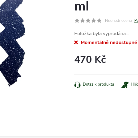
ml
Neohodnoceno
P
Položka byla vyprodána…
Momentálně nedostupné
470 Kč
Měrná
cena:
Dotaz k produktu
Hlí