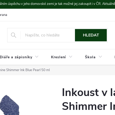
lním úspěchu v jeho domovské zemi je tak možné jej zakoupit i v ČR. Aktuáln
rana údajů
Platba a doprava
HLEDAT
Diáře a zápisníky
Kreslení
Škola
mine Shimmer Ink Blue Pearl 50 ml
Inkoust v 
Shimmer In