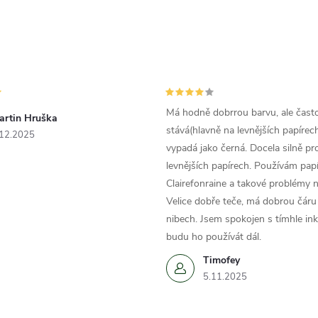
Má hodně dobrrou barvu, ale čast
artin Hruška
stává(hlavně na levnějších papírech
.12.2025
vypadá jako černá. Docela silně pr
levnějších papírech. Používám papí
Clairefonraine a takové problémy
Velice dobře teče, má dobrou čáru 
nibech. Jsem spokojen s tímhle in
budu ho používát dál.
Timofey
5.11.2025