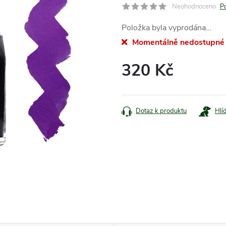
Neohodnoceno
P
Položka byla vyprodána…
Momentálně nedostupné
320 Kč
Měrná
cena:
Dotaz k produktu
Hlí