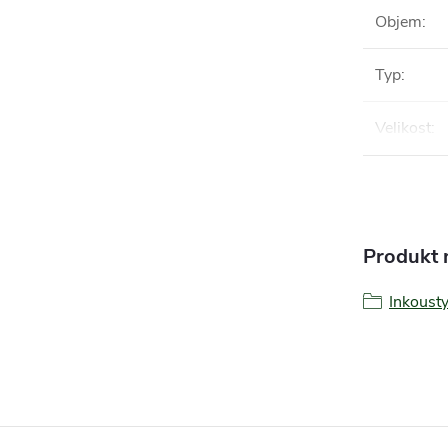
Objem
:
Typ
:
Velikost
:
Produkt n
Inkoust