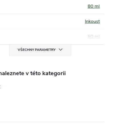
80 ml
Inkoust
80 ml
VŠECHNY PARAMETRY
aleznete v této kategorii
y