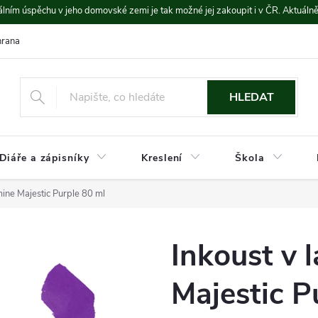
lním úspěchu v jeho domovské zemi je tak možné jej zakoupit i v ČR. Aktuáln
rana údajů
Platba a doprava
HLEDAT
Diáře a zápisníky
Kreslení
Škola
mine Majestic Purple 80 ml
Inkoust v 
Majestic P