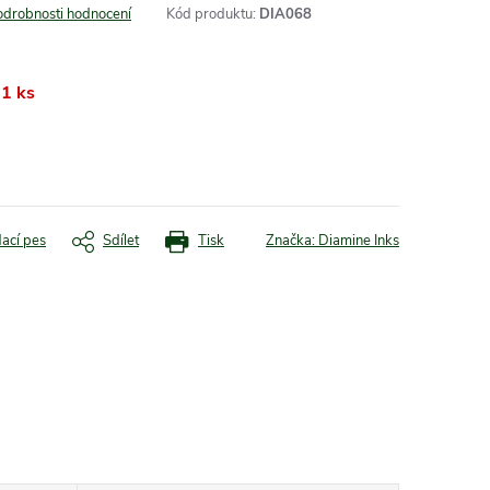
odrobnosti hodnocení
Kód produktu:
DIA068
1 ks
dací pes
Sdílet
Tisk
Značka:
Diamine Inks