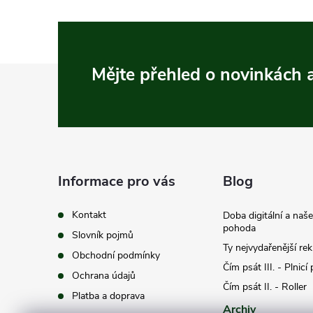
Z
Mějte přehled o novinkách
á
p
a
Informace pro vás
Blog
t
Kontakt
Doba digitální a naš
pohoda
Slovník pojmů
í
Ty nejvydařenější re
Obchodní podmínky
Čím psát III. - Plnicí
Ochrana údajů
Čím psát II. - Roller
Platba a doprava
Archiv