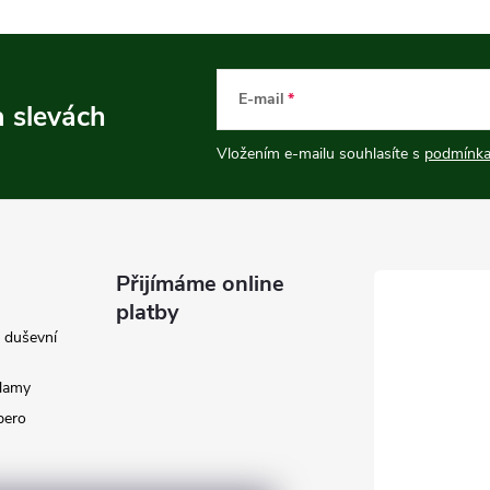
E-mail
a slevách
Vložením e-mailu souhlasíte s
podmínka
Přijímáme online
platby
e duševní
klamy
 pero