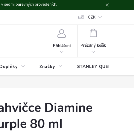
ě v sedmi barevných provedeních.
CZK
NÁKUPNÍ
KOŠÍK
Prázdný košík
Přihlášení
Doplňky
Značky
STANLEY QUENCHER
lahvičce Diamine
urple 80 ml