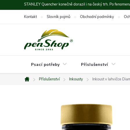
Přejít
STANLEY Quencher konečně dorazil i na český trh. Po fenomená
na
Kontakt
Slovník pojmů
Obchodní podmínky
Och
obsah
Psací potřeby
Příslušenství
Příslušenství
Inkousty
Inkoust v lahvičce Dia
Domů