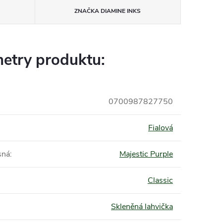
ZNAČKA
DIAMINE INKS
etry produktu:
0700987827750
Fialová
sná
:
Majestic Purple
Classic
Skleněná lahvička