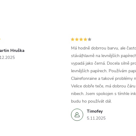
Má hodně dobrrou barvu, ale čast
artin Hruška
stává(hlavně na levnějších papírech
.12.2025
vypadá jako černá. Docela silně pr
levnějších papírech. Používám papí
Clairefonraine a takové problémy
Velice dobře teče, má dobrou čáru 
nibech. Jsem spokojen s tímhle in
budu ho používát dál.
Timofey
5.11.2025