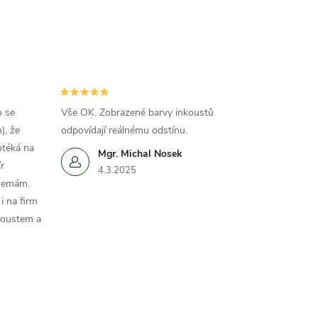
o se
Vše OK. Zobrazené barvy inkoustů
), že
odpovídají reálnému odstínu.
otéká na
Mgr. Michal Nosek
r
4.3.2025
 nemám.
i na firm
koustem a