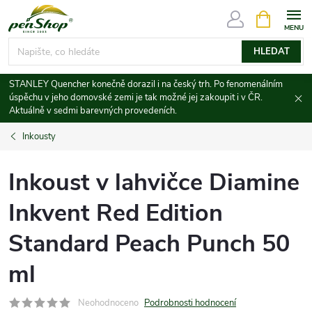
Přejít
NÁKUPNÍ
KOŠÍK
na
obsah
HLEDAT
STANLEY Quencher konečně dorazil i na český trh. Po fenomenálním
úspěchu v jeho domovské zemi je tak možné jej zakoupit i v ČR.
Aktuálně v sedmi barevných provedeních.
Inkousty
Inkoust v lahvičce Diamine
Inkvent Red Edition
Standard Peach Punch 50
ml
Neohodnoceno
Podrobnosti hodnocení