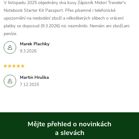
V listopadu 2025 objednány dva kusy Zápisník Midori Traveler's
Notebook Starter Kit Passport. Přes písemné i telefonické
upozornění na nedodání zboží a několikerých slibech o vrácení
platby se doposud (9.3.2026) nic nezměnilo. Nemám ani zboží,ani
peníze.
Marek Plachky
9.3.2026
Martin Hruška
7.12.2025
Mějte přehled o novinkách
a slevách
Z