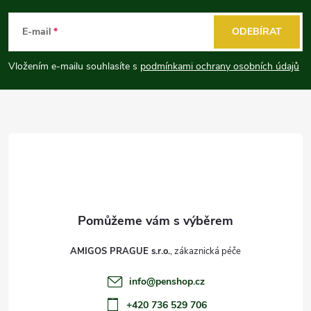
á
E-mail
ODEBÍRAT
p
Vložením e-mailu souhlasíte s
podmínkami ochrany osobních údajů
a
t
í
AMIGOS PRAGUE s.r.o.
info
@
penshop.cz
+420 736 529 706