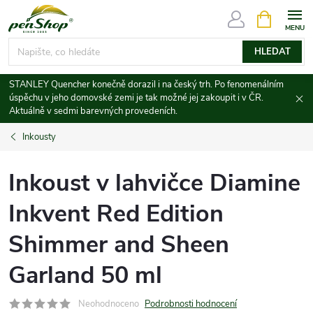
Přejít
NÁKUPNÍ
KOŠÍK
na
obsah
HLEDAT
STANLEY Quencher konečně dorazil i na český trh. Po fenomenálním
úspěchu v jeho domovské zemi je tak možné jej zakoupit i v ČR.
Aktuálně v sedmi barevných provedeních.
Inkousty
Inkoust v lahvičce Diamine
Inkvent Red Edition
Shimmer and Sheen
Garland 50 ml
Neohodnoceno
Podrobnosti hodnocení