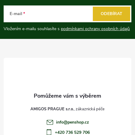
á
E-mail
ODEBÍRAT
p
Vložením e-mailu souhlasíte s
podmínkami ochrany osobních údajů
a
t
í
AMIGOS PRAGUE s.r.o.
info
@
penshop.cz
+420 736 529 706