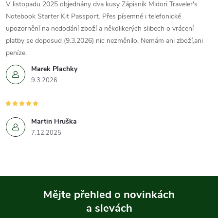
V listopadu 2025 objednány dva kusy Zápisník Midori Traveler's
Notebook Starter Kit Passport. Přes písemné i telefonické
upozornění na nedodání zboží a několikerých slibech o vrácení
platby se doposud (9.3.2026) nic nezměnilo. Nemám ani zboží,ani
peníze.
Marek Plachky
9.3.2026
Martin Hruška
7.12.2025
Mějte přehled o novinkách
a slevách
Z