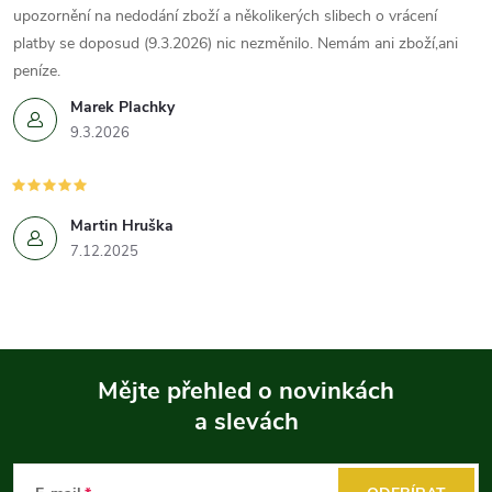
upozornění na nedodání zboží a několikerých slibech o vrácení
platby se doposud (9.3.2026) nic nezměnilo. Nemám ani zboží,ani
peníze.
Marek Plachky
9.3.2026
Martin Hruška
7.12.2025
Mějte přehled o novinkách
a slevách
Z