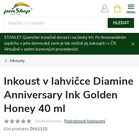
Přejít
NÁKUPNÍ
KOŠÍK
na
obsah
HLEDAT
STANLEY Quencher konečně dorazil i na český trh. Po fenomenálním
úspěchu v jeho domovské zemi je tak možné jej zakoupit i v ČR.
Aktuálně v sedmi barevných provedeních.
Inkousty
Inkoust v lahvičce Diamine
Anniversary Ink Golden
Honey 40 ml
Neohodnoceno
Podrobnosti hodnocení
Kód produktu:
DIA1115