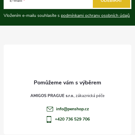
á
E-mail
ODEBÍRAT
p
Vložením e-mailu souhlasíte s
podmínkami ochrany osobních údajů
a
t
í
AMIGOS PRAGUE s.r.o.
info
@
penshop.cz
+420 736 529 706