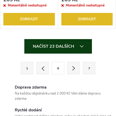
Momentálně nedostupné
Momentálně nedostupné
ZOBRAZIT
ZOBRAZIT
O
NAČÍST 23 DALŠÍCH
v
l
S
1
6
7
t
á
r
d
á
Doprava zdarma
a
n
Na každou objednávku nad 2 000 Kč Vám dáme dopravu
zdarma.
k
c
o
Rychlé dodání