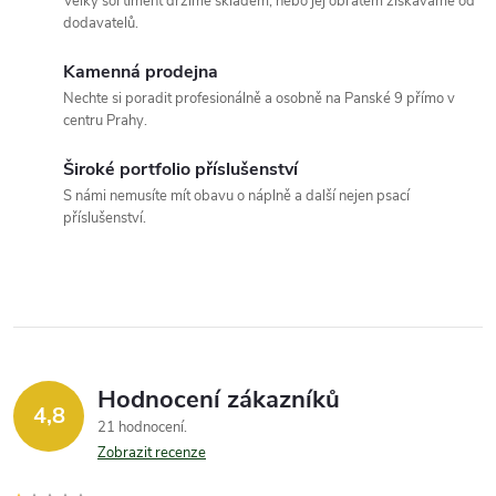
í
v
Velký sortiment držíme skladem, nebo jej obratem získáváme od
dodavatelů.
á
p
n
Kamenná prodejna
r
í
Nechte si poradit profesionálně a osobně na Panské 9 přímo v
centru Prahy.
v
k
Široké portfolio příslušenství
S námi nemusíte mít obavu o náplně a další nejen psací
y
příslušenství.
v
ý
p
i
Hodnocení zákazníků
4,8
21 hodnocení
s
Zobrazit recenze
u