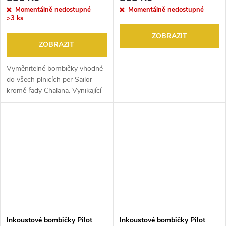
Momentálně nedostupné
Momentálně nedostupné
>3 ks
ZOBRAZIT
ZOBRAZIT
Vyměnitelné bombičky vhodné
do všech plnicích per Sailor
kromě řady Chalana. Vynikající
pigmentový inkoust tmavě
modré barvy, voděodolný,
rychleschnoucí a stálobarevný.
Vhodný...
Inkoustové bombičky Pilot
Inkoustové bombičky Pilot