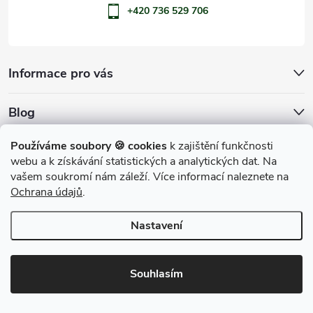
+420 736 529 706
Informace pro vás
Blog
Archiv
Používáme soubory 🍪 cookies
k zajištění funkčnosti
webu a k získávání statistických a analytických dat. Na
Přijímáme online platby
vašem soukromí nám záleží. Více informací naleznete na
Ochrana údajů
.
Nastavení
Copyright 2026
penShop
. Všechna práva vyhrazena.
Souhlasím
Vytvořil Shoptet