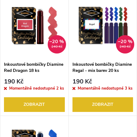
V
Nejprodávanější
z
ý
Abecedně
e
p
n
i
–20 %
–20 %
240 Kč
240 Kč
í
s
p
Inkoustové bombičky Diamine
Inkoustové bombičky Diamine
Red Dragon 18 ks
Regal - mix barev 20 ks
p
r
190 Kč
190 Kč
r
Momentálně nedostupné
2 ks
Momentálně nedostupné
3 ks
o
o
ZOBRAZIT
ZOBRAZIT
d
d
u