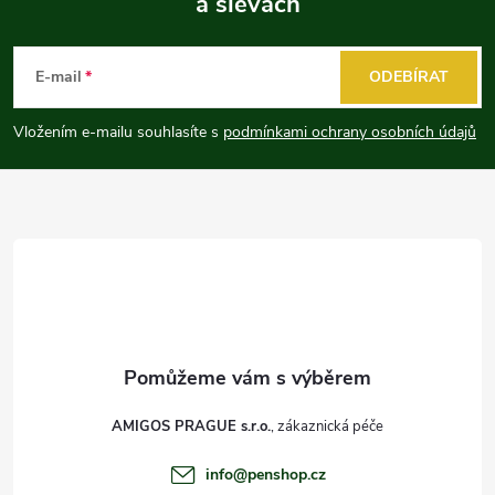
a slevách
Z
á
E-mail
ODEBÍRAT
p
Vložením e-mailu souhlasíte s
podmínkami ochrany osobních údajů
a
t
í
AMIGOS PRAGUE s.r.o.
info
@
penshop.cz