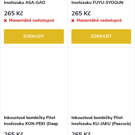
Iroshizuku ASA-GAO
Iroshizuku FUYU-SYOGUN
(Morning Glory) 6KS
(Old Man Winter) 6KS
265 Kč
265 Kč
Momentálně nedostupné
Momentálně nedostupné
ZOBRAZIT
ZOBRAZIT
Inkoustové bombičky Pilot
Inkoustové bombičky Pilot
Iroshizuku KON-PEKI (Deep
Iroshizuku KU-JAKU (Peacock)
Cerulean Blue) 6KS
6KS
265 Kč
265 Kč