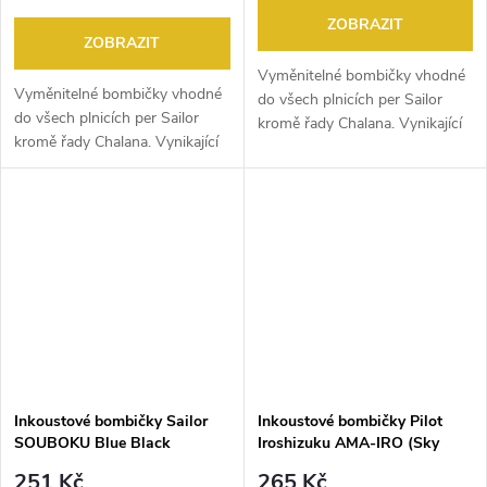
ZOBRAZIT
ZOBRAZIT
Vyměnitelné bombičky vhodné
Vyměnitelné bombičky vhodné
do všech plnicích per Sailor
do všech plnicích per Sailor
kromě řady Chalana. Vynikající
kromě řady Chalana. Vynikající
pigmentový inkoust
pigmentový inkoust černé
modročerné barvy, voděodolný,
barvy, voděodolný,
rychleschnoucí a stálobarevný.
rychleschnoucí a stálobarevný.
Vhodný...
Vhodný pro...
Inkoustové bombičky Sailor
Inkoustové bombičky Pilot
SOUBOKU Blue Black
Iroshizuku AMA-IRO (Sky
pigment ink 12 ks
Blue) 6KS
251 Kč
265 Kč