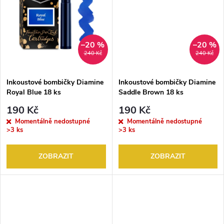
u
k
k
t
t
–20 %
–20 %
240 Kč
240 Kč
ů
ů
Inkoustové bombičky Diamine
Inkoustové bombičky Diamine
Royal Blue 18 ks
Saddle Brown 18 ks
190 Kč
190 Kč
Momentálně nedostupné
Momentálně nedostupné
>3 ks
>3 ks
ZOBRAZIT
ZOBRAZIT