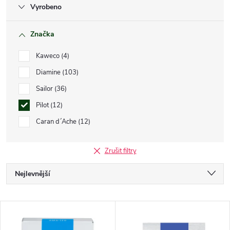
Vyrobeno
Značka
Kaweco
4
Diamine
103
Sailor
36
Pilot
12
Caran d´Ache
12
Zrušit filtry
Ř
Nejlevnější
a
Nejdražší
V
Nejprodávanější
z