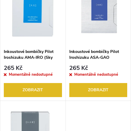
ý
Abecedně
e
p
n
i
í
s
p
Inkoustové bombičky Pilot
Inkoustové bombičky Pilot
Iroshizuku AMA-IRO (Sky
Iroshizuku ASA-GAO
p
Blue) 6KS
(Morning Glory) 6KS
r
265 Kč
265 Kč
r
Momentálně nedostupné
Momentálně nedostupné
o
o
ZOBRAZIT
ZOBRAZIT
d
d
u
u
k