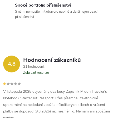
í
Široké portfolio příslušenství
p
S námi nemusíte mít obavu o náplně a další nejen psací
příslušenství.
r
v
k
y
Hodnocení zákazníků
v
4,8
21 hodnocení
ý
Zobrazit recenze
p
V listopadu 2025 objednány dva kusy Zápisník Midori Traveler's
i
Notebook Starter Kit Passport. Přes písemné i telefonické
s
upozornění na nedodání zboží a několikerých slibech o vrácení
platby se doposud (9.3.2026) nic nezměnilo. Nemám ani zboží,ani
u
peníze.