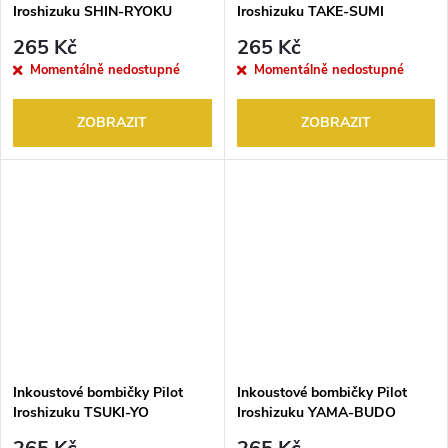
Iroshizuku SHIN-RYOKU
Iroshizuku TAKE-SUMI
(Forest Green) 6KS
(Bamboo Charcoal) 6KS
265 Kč
265 Kč
Momentálně nedostupné
Momentálně nedostupné
ZOBRAZIT
ZOBRAZIT
Inkoustové bombičky Pilot
Inkoustové bombičky Pilot
Iroshizuku TSUKI-YO
Iroshizuku YAMA-BUDO
(Moonlight) 6KS
(Crimson Glory Wine) 6KS