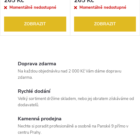
265 Kč
265 Kč
Momentálně nedostupné
Momentálně nedostupné
ZOBRAZIT
ZOBRAZIT
O
v
Doprava zdarma
Na každou objednávku nad 2 000 Kč Vám dáme dopravu
l
zdarma.
á
Rychlé dodání
Velký sortiment držíme skladem, nebo jej obratem získáváme od
d
dodavatelů.
a
Kamenná prodejna
c
Nechte si poradit profesionálně a osobně na Panské 9 přímo v
centru Prahy.