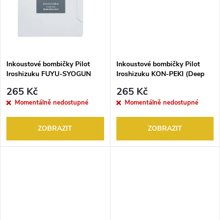
k
t
t
ů
ů
Inkoustové bombičky Pilot
Inkoustové bombičky Pilot
Iroshizuku FUYU-SYOGUN
Iroshizuku KON-PEKI (Deep
(Old Man Winter) 6KS
Cerulean Blue) 6KS
265 Kč
265 Kč
Momentálně nedostupné
Momentálně nedostupné
ZOBRAZIT
ZOBRAZIT