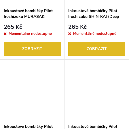
Inkoustové bombičky Pilot
Inkoustové bombičky Pilot
Iroshizuku MURASAKI-
Iroshizuku SHIN-KAI (Deep
SHIKIBU (Japanese
Sea) 6KS
265 Kč
265 Kč
Beautyberry) 6KS
Momentálně nedostupné
Momentálně nedostupné
ZOBRAZIT
ZOBRAZIT
Inkoustové bombičky Pilot
Inkoustové bombičky Pilot