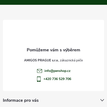
a
t
í
AMIGOS PRAGUE s.r.o.
info
@
penshop.cz
+420 736 529 706
Informace pro vás