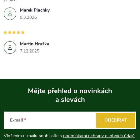
Marek Plachky
9.3.2026
Martin Hruška
7.12.2025
Mějte přehled o novinkách
a slevách
Z
á
E-mail
ODEBÍRAT
p
Vložením e-mailu souhlasíte s
podmínkami ochrany osobních údajů